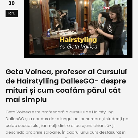
30
ian.
Geta Voinea, profesor al Cursului
de Hairstylling DallesGO- despre
mituri și cum coafăm părul cât
mai simplu
Geta Voinea este profesoară a cursului de Hairstylling
DallesGO și a condus de-a lungul anilor numeroși studenți pe
calea succesului, iar mulți dintre ei au ajuns chiar să-și
deschidă propriile saloane. În cadrul unui curs desfășurat în