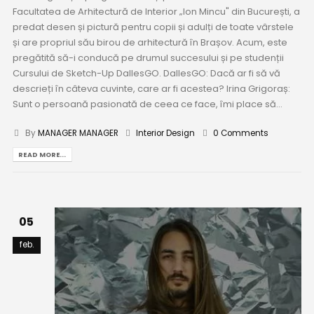
Facultatea de Arhitectură de Interior „Ion Mincu" din București, a
predat desen și pictură pentru copii și adulți de toate vârstele
și are propriul său birou de arhitectură în Brașov. Acum, este
pregătită să-i conducă pe drumul succesului și pe studenții
Cursului de Sketch-Up DallesGO. DallesGO: Dacă ar fi să vă
descrieți în câteva cuvinte, care ar fi acestea? Irina Grigoraș:
Sunt o persoană pasionată de ceea ce face, îmi place să...
By
MANAGER MANAGER
Interior Design
0 Comments
READ MORE...
05
feb.