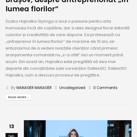
lumea florilor”
Szabo Hajnalka Gyöngyi a avut o pasiune pentru arta
frumosului încă din copilărie, dar a ales designul floral datorită
culorilor și creativității de care dispune. Ea profesează ca
„antreprenor în lumea florilor” de mai bine de 10 ani, iar
entuziasmul de a vedea reacțiile clienților când primesc
aranjamentul comandat nu „s-a ofilit” nici un moment până
acum. Din acest an, Hajnalka este pregătită să dea mai
departe din cunoștințele sale cursanților DallesGO. DallesGO:
Hajnalka, cum a descurs procesul de pregătire...
By
MANAGER MANAGER
Uncategorized
0 Comments
READ MORE...
13
feb.