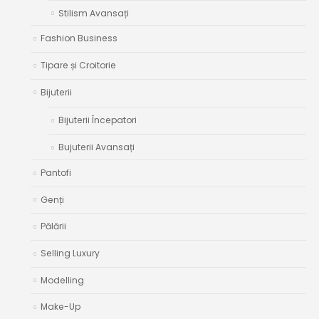
Stilism Avansați
Fashion Business
Tipare și Croitorie
Bijuterii
Bijuterii Începatori
Bujuterii Avansați
Pantofi
Genți
Pălării
Selling Luxury
Modelling
Make-Up