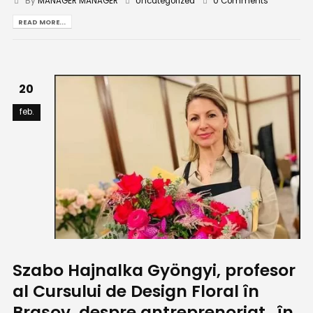
By
MANAGER MANAGER
Uncategorized
0 Comments
READ MORE...
20
feb.
Szabo Hajnalka Gyöngyi, profesor
al Cursului de Design Floral în
Brașov, despre antreprenoriat „în