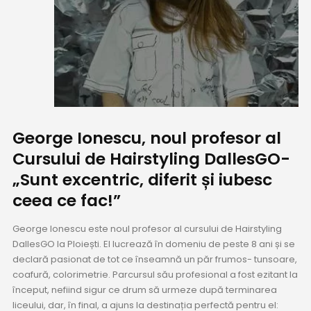
George Ionescu, noul profesor al
Cursului de Hairstyling DallesGO-
„Sunt excentric, diferit și iubesc
ceea ce fac!”
George Ionescu este noul profesor al cursului de Hairstyling
DallesGO la Ploiești. El lucrează în domeniu de peste 8 ani și se
declară pasionat de tot ce înseamnă un păr frumos- tunsoare,
coafură, colorimetrie. Parcursul său profesional a fost ezitant la
început, nefiind sigur ce drum să urmeze după terminarea
liceului, dar, în final, a ajuns la destinația perfectă pentru el: