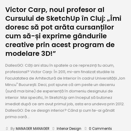
Victor Carp, noul profesor al
Cursului de SketchUp în Cluj: „Îmi
doresc să pot arăta cursanților
cum să-și exprime gândurile
creative prin acest program de
modelare 3D!”
DallesGO: Câți ani stau în spatele a ce reprezinți tu acum,
profesional? Victor Carp: În 2011, mi-am finalizat studiile la
Faculatatea de Arhitectură de Interior în cadrul Universității „Ion
Mincu" București. Deci, pot spune că am peste un deceniu
(sună mai bine) de experiență în domeniu designului de
interior. Mai specific, în SketchUp am început să butonez
imediat după ce am avut primul job, asta era undeva prin 2012.
DallesGO: De ce design interior? Când și cum te-ai gândit
prima oară...
By
MANAGER MANAGER
Interior Design
0 Comments