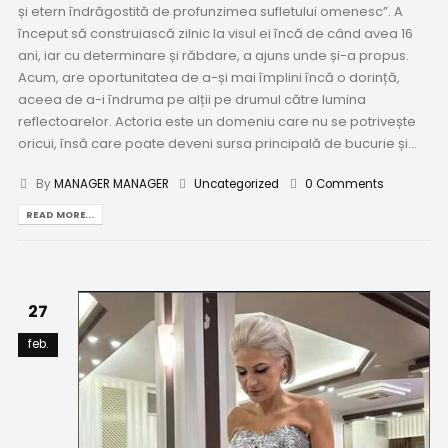
și etern îndrăgostită de profunzimea sufletului omenesc”. A
început să construiască zilnic la visul ei încă de când avea 16
ani, iar cu determinare și răbdare, a ajuns unde și-a propus.
Acum, are oportunitatea de a-și mai împlini încă o dorință,
aceea de a-i îndruma pe alții pe drumul către lumina
reflectoarelor. Actoria este un domeniu care nu se potrivește
oricui, însă care poate deveni sursa principală de bucurie și...
By
MANAGER MANAGER
Uncategorized
0 Comments
READ MORE...
27
feb.