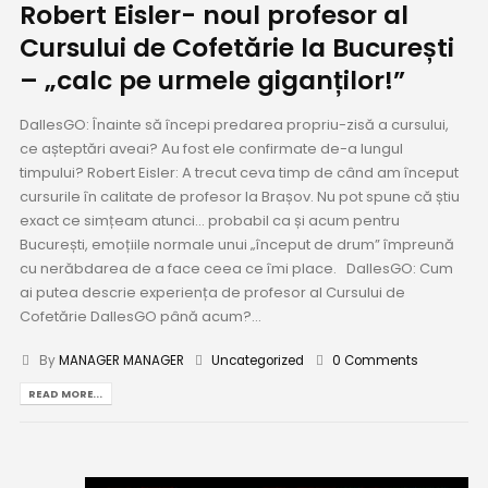
Robert Eisler- noul profesor al
Cursului de Cofetărie la București
– „calc pe urmele giganților!”
DallesGO: Înainte să începi predarea propriu-zisă a cursului,
ce așteptări aveai? Au fost ele confirmate de-a lungul
timpului? Robert Eisler: A trecut ceva timp de când am început
cursurile în calitate de profesor la Brașov. Nu pot spune că știu
exact ce simțeam atunci... probabil ca și acum pentru
București, emoțiile normale unui „început de drum” împreună
cu nerăbdarea de a face ceea ce îmi place. DallesGO: Cum
ai putea descrie experiența de profesor al Cursului de
Cofetărie DallesGO până acum?...
By
MANAGER MANAGER
Uncategorized
0 Comments
READ MORE...