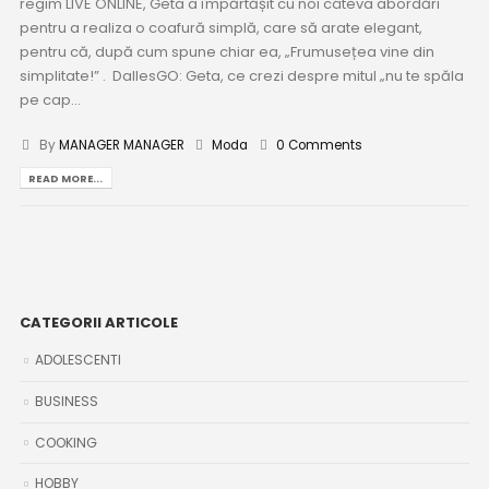
regim LIVE ONLINE, Geta a împărtășit cu noi câteva abordări
pentru a realiza o coafură simplă, care să arate elegant,
pentru că, după cum spune chiar ea, „Frumusețea vine din
simplitate!” . DallesGO: Geta, ce crezi despre mitul „nu te spăla
pe cap...
By
MANAGER MANAGER
Moda
0 Comments
READ MORE...
CATEGORII ARTICOLE
ADOLESCENTI
BUSINESS
COOKING
HOBBY