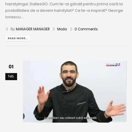
hairstylingul. DallesGO: Cum te-ai gândit pentru prima oară la
posibilitatea de a deveni hairstylist? Ce te-a inspirat? George
Ionescu:...
By
MANAGER MANAGER
Moda
0 Comments
READ MORE...
01
feb.