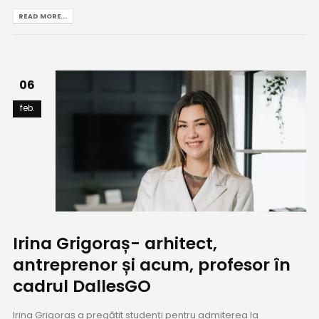
READ MORE...
06
feb.
Irina Grigoraș- arhitect,
antreprenor și acum, profesor în
cadrul DallesGO
Irina Grigoraș a pregătit studenți pentru admiterea la