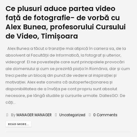
Ce plusuri aduce partea video
față de fotografie- de vorbă cu
Alex Bunea, profesorului Cursului
de Video, Timișoara
Alex Bunea a făcut o tranziție mai atipică în cariera sa, de la
absolvent al Facultății de Informatică, la fotograf și ulterior,
videograf. El ne povestește care sunt principalele provocări
ale domeniului și cum se prezintă piața în România, dar și cum
treci peste un blocaj din punct de vedere al inspirației și
motivației. Alex este convins că autoperfecționarea și
disponibilitatea de a învăța pe cont propriu sunt absolut
necesare, pe lângă studiile și cursurile urmate. DallesGO: De
câți...
By
MANAGER MANAGER
Uncategorized
0 Comments
READ MORE...