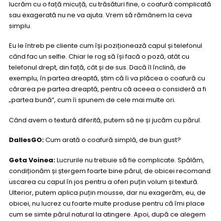
lucrăm cu o față micuță, cu trăsături fine, o coafură complicată
sau exagerată nu ne va ajuta. Vrem să rămânem la ceva
simplu.
Eu le întreb pe cliente cum își poziționează capul și telefonul
când fac un selfie. Chiar le rog să își facă o poză, atât cu
telefonul drept, din față, cât și de sus. Dacă îl înclină, de
exemplu, în partea dreaptă, știm că îi va plăcea o coafură cu
cărarea pe partea dreaptă, pentru că aceea o consideră a fi
„partea bună”, cum îi spunem de cele mai multe ori.
Când avem o textură diferită, putem să ne și jucăm cu părul.
DallesGO:
Cum arată o coafură simplă, de bun gust?
Geta Voinea:
Lucrurile nu trebuie să fie complicate. Spălăm,
condiționăm și ștergem foarte bine părul, de obicei recomand
uscarea cu capul în jos pentru a oferi puțin volum și textură.
Ulterior, putem aplica puțin mousse, dar nu exagerăm, eu, de
obicei, nu lucrez cu foarte multe produse pentru că îmi place
cum se simte părul natural la atingere. Apoi, după ce alegem