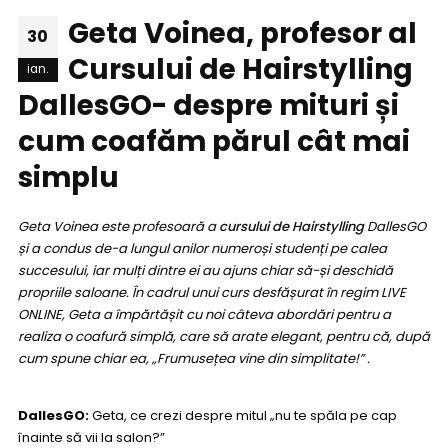
Geta Voinea, profesor al
30
Cursului de Hairstylling
ian.
DallesGO- despre mituri și
cum coafăm părul cât mai
simplu
Geta Voinea este profesoară a
cursului de Hairstylling
DallesGO
și a condus de-a lungul anilor numeroși studenți pe calea
succesului, iar mulți dintre ei au ajuns chiar să-și deschidă
propriile saloane. În cadrul unui curs desfășurat în regim LIVE
ONLINE, Geta a împărtășit cu noi câteva abordări pentru a
realiza o coafură simplă, care să arate elegant, pentru că, după
cum spune chiar ea, „Frumusețea vine din simplitate!” .
DallesGO:
Geta, ce crezi despre mitul „nu te spăla pe cap
înainte să vii la salon?”