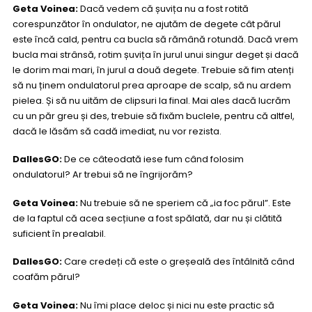
Geta Voinea:
Dacă vedem că șuvița nu a fost rotită
corespunzător în ondulator, ne ajutăm de degete cât părul
este încă cald, pentru ca bucla să rămână rotundă. Dacă vrem
bucla mai strânsă, rotim șuvița în jurul unui singur deget și dacă
le dorim mai mari, în jurul a două degete. Trebuie să fim atenți
să nu ținem ondulatorul prea aproape de scalp, să nu ardem
pielea. Și să nu uităm de clipsuri la final. Mai ales dacă lucrăm
cu un păr greu și des, trebuie să fixăm buclele, pentru că altfel,
dacă le lăsăm să cadă imediat, nu vor rezista.
DallesGO:
De ce câteodată iese fum când folosim
ondulatorul? Ar trebui să ne îngrijorăm?
Geta Voinea:
Nu trebuie să ne speriem că „ia foc părul”. Este
de la faptul că acea secțiune a fost spălată, dar nu și clătită
suficient în prealabil.
DallesGO:
Care credeți că este o greșeală des întâlnită când
coafăm părul?
Geta Voinea:
Nu îmi place deloc și nici nu este practic să