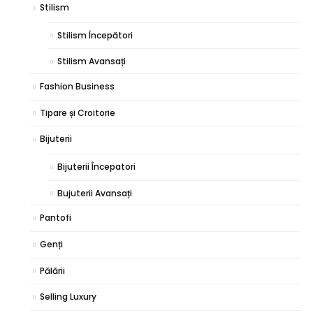
Stilism
Stilism Începători
Stilism Avansați
Fashion Business
Tipare și Croitorie
Bijuterii
Bijuterii Începatori
Bujuterii Avansați
Pantofi
Genți
Pălării
Selling Luxury