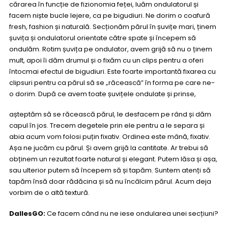
cărarea în funcție de fizionomia feței, luăm ondulatorul și
facem niște bucle lejere, ca pe bigudiuri. Ne dorim o coafură
fresh, fashion și naturală. Secționăm părul în șuvițe mari, ținem
șuvița și ondulatorul orientate către spate și începem să
ondulăm. Rotim șuvița pe ondulator, avem grijă să nu o ținem
mult, apoi îi dăm drumul și o fixăm cu un clips pentru a oferi
întocmai efectul de bigudiuri. Este foarte importantă fixarea cu
clipsuri pentru ca părul să se „răcească” în forma pe care ne-
o dorim. După ce avem toate șuvițele ondulate și prinse,
așteptăm să se răcească părul, le desfacem pe rând și dăm
capul în jos. Trecem degetele prin ele pentru a le separa și
abia acum vom folosi puțin fixativ. Ordinea este mână, fixativ.
Așa ne jucăm cu părul. Și avem grijă la cantitate. Ar trebui să
obținem un rezultat foarte natural și elegant. Putem lăsa și așa,
sau ulterior putem să începem să și tapăm. Suntem atenți să
tapăm însă doar rădăcina și să nu încâlcim părul. Acum deja
vorbim de o altă textură.
DallesGO:
Ce facem când nu ne iese ondularea unei secțiuni?