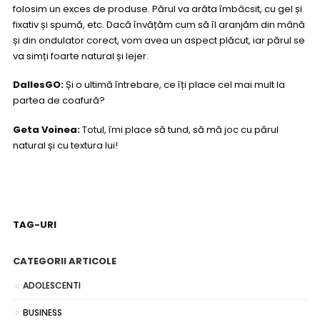
folosim un exces de produse. Părul va arăta îmbâcsit, cu gel și
fixativ și spumă, etc. Dacă învățăm cum să îl aranjăm din mână
și din ondulator corect, vom avea un aspect plăcut, iar părul se
va simți foarte natural și lejer.
DallesGO:
Și o ultimă întrebare, ce îți place cel mai mult la
partea de coafură?
Geta Voinea:
Totul, îmi place să tund, să mă joc cu părul
natural și cu textura lui!
TAG-URI
CATEGORII ARTICOLE
ADOLESCENTI
BUSINESS