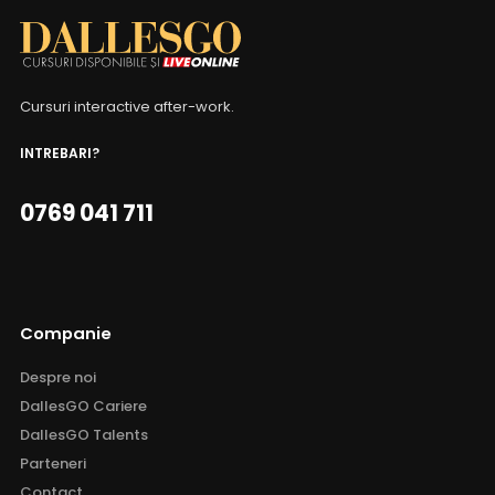
Cursuri interactive after-work.
INTREBARI?
0769 041 711
Companie
Despre noi
DallesGO Cariere
DallesGO Talents
Parteneri
Contact