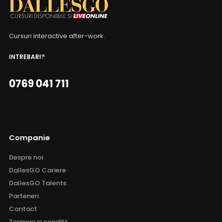
Cursuri interactive after-work.
INTREBARI?
0769 041 711
Companie
Despre noi
DallesGO Cariere
DallesGO Talents
Parteneri
Contact
Termeni si conditii