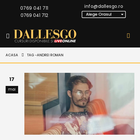
info@dallesgo.ro
0769 041 711
0769 041 712
ACASA
TAG -
ANDREI ROMAN
17
mai