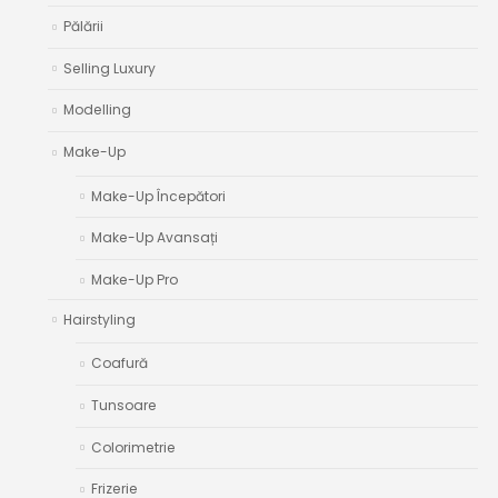
Pălării
Selling Luxury
Modelling
Make-Up
Make-Up Începători
Make-Up Avansați
Make-Up Pro
Hairstyling
Coafură
Tunsoare
Colorimetrie
Frizerie