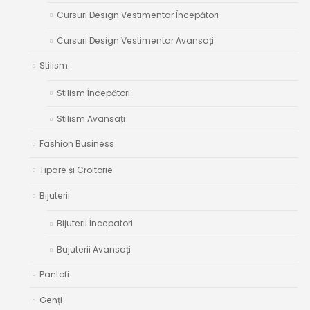
Cursuri Design Vestimentar Începători
Cursuri Design Vestimentar Avansați
Stilism
Stilism Începători
Stilism Avansați
Fashion Business
Tipare și Croitorie
Bijuterii
Bijuterii Începatori
Bujuterii Avansați
Pantofi
Genți