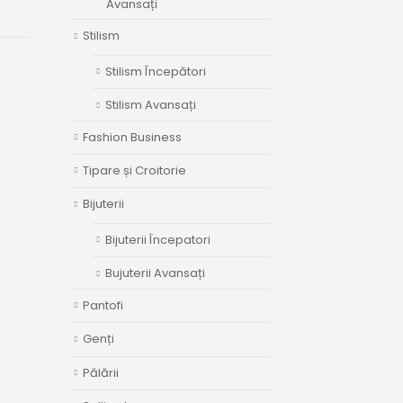
Avansați
Stilism
Stilism Începători
Stilism Avansați
Fashion Business
Tipare și Croitorie
Bijuterii
Bijuterii Începatori
Bujuterii Avansați
Pantofi
Genți
Pălării