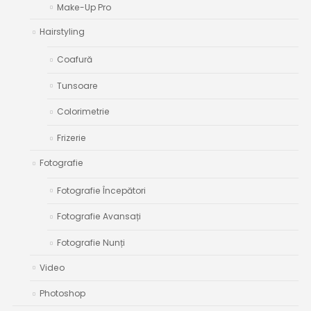
Make-Up Pro
Hairstyling
Coafură
Tunsoare
Colorimetrie
Frizerie
Fotografie
Fotografie Începători
Fotografie Avansați
Fotografie Nunți
Video
Photoshop