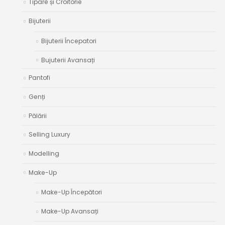
Tipare și Croitorie
Bijuterii
Bijuterii Începatori
Bujuterii Avansați
Pantofi
Genți
Pălării
Selling Luxury
Modelling
Make-Up
Make-Up Începători
Make-Up Avansați