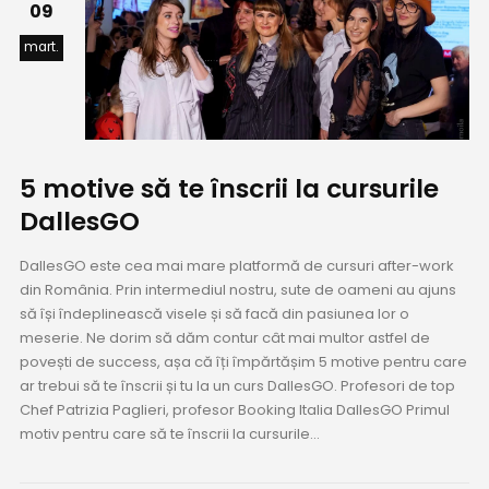
09
mart.
5 motive să te înscrii la cursurile
DallesGO
DallesGO este cea mai mare platformă de cursuri after-work
din România. Prin intermediul nostru, sute de oameni au ajuns
să își îndeplinească visele și să facă din pasiunea lor o
meserie. Ne dorim să dăm contur cât mai multor astfel de
povești de success, așa că îți împărtășim 5 motive pentru care
ar trebui să te înscrii și tu la un curs DallesGO. Profesori de top
Chef Patrizia Paglieri, profesor Booking Italia DallesGO Primul
motiv pentru care să te înscrii la cursurile...