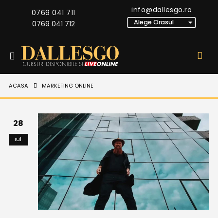
info@dallesgo.ro
0769 041 711
0769 041 712
ACASA
MARKETING ONLINE
28
iul.