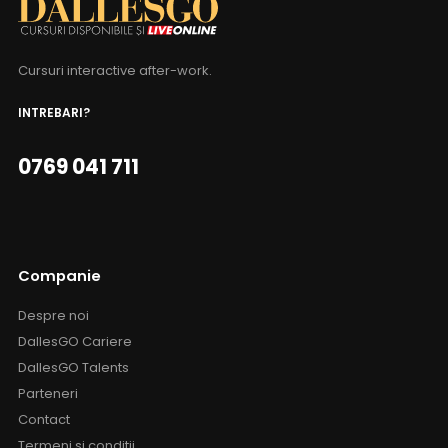
Cursuri interactive after-work.
INTREBARI?
0769 041 711
Companie
Despre noi
DallesGO Cariere
DallesGO Talents
Parteneri
Contact
Termeni si conditii