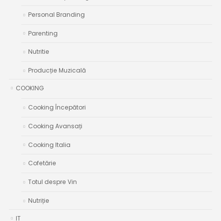
Personal Branding
Parenting
Nutritie
Producție Muzicală
COOKING
Cooking Începători
Cooking Avansați
Cooking Italia
Cofetărie
Totul despre Vin
Nutriție
IT