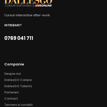
Cursuri interactive after-work.
INTREBARI?
0769 041 711
Companie
Despre noi
DallesGO Cariere
DallesGO Talents
Parteneri
Contact
Termeni si conditii