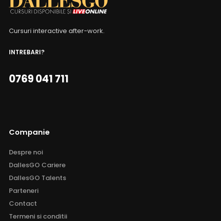
Cursuri interactive after-work.
INTREBARI?
0769 041 711
Companie
Despre noi
DallesGO Cariere
DallesGO Talents
Parteneri
Contact
Termeni si conditii