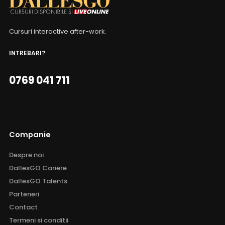
Cursuri interactive after-work.
INTREBARI?
0769 041 711
Companie
Despre noi
DallesGO Cariere
DallesGO Talents
Parteneri
Contact
Termeni si conditii