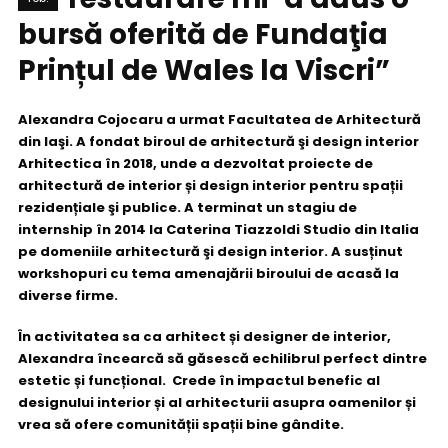
bursă oferită de Fundaţia
Prințul de Wales la Viscri”
Alexandra Cojocaru a
urmat Facultatea de Arhitectură
din Iaşi. A fondat biroul de arhitectură şi design interior
Arhitectica în 2018, unde a dezvoltat proiecte de
arhitectură de interior și design interior pentru spații
rezidențiale şi publice. A terminat un stagiu de
internship în 2014 la Caterina Tiazzoldi Studio din Italia
pe domeniile arhitectură şi design interior. A susținut
workshopuri cu tema amenajării biroului de acasă la
diverse firme.
În activitatea sa ca arhitect și designer de interior,
Alexandra încearcă să găsescă echilibrul perfect dintre
estetic și funcțional.
Crede în impactul benefic al
designului interior și al arhitecturii asupra oamenilor și
vrea să ofere comunității spații bine gândite.