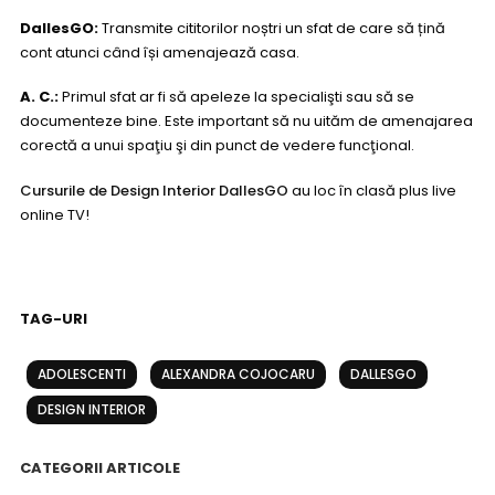
DallesGO:
Transmite cititorilor noștri un sfat de care să țină
cont atunci când își amenajează casa.
A. C.:
Primul sfat ar fi să apeleze la specialişti sau să se
documenteze bine. Este important să nu uităm de amenajarea
corectă a unui spaţiu şi din punct de vedere funcţional.
Cursurile de Design Interior DallesGO
au loc în clasă plus live
online TV!
TAG-URI
ADOLESCENTI
ALEXANDRA COJOCARU
DALLESGO
DESIGN INTERIOR
CATEGORII ARTICOLE