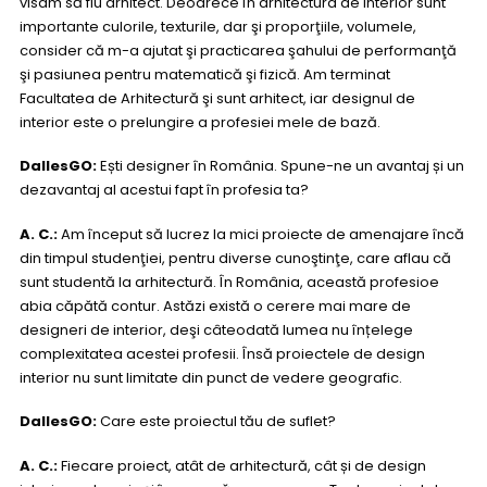
visam să fiu arhitect.
Deoarece în arhitectura de interior sunt
importante culorile, texturile, dar şi proporţiile, volumele,
consider că m-a ajutat şi practicarea şahului de performanţă
şi pasiunea pentru matematică şi fizică.
Am terminat
Facultatea de Arhitectură şi sunt arhitect, iar designul de
interior este o prelungire a profesiei mele de bază.
DallesGO:
Ești designer în România. Spune-ne un avantaj și un
dezavantaj al acestui fapt în profesia ta?
A. C.:
Am început să lucrez la mici proiecte de amenajare încă
din timpul studenţiei, pentru diverse cunoştinţe, care aflau că
sunt studentă la arhitectură. În România, această profesioe
abia căpătă contur. Astăzi există o cerere mai mare de
designeri de interior, deşi câteodată lumea nu înțelege
complexitatea acestei profesii. Însă proiectele de design
interior nu sunt limitate din punct de vedere geografic.
DallesGO:
Care este proiectul tău de suflet?
A. C.:
Fiecare proiect, atât de arhitectură, cât și de design