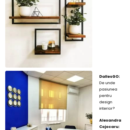
DallesGO:
De unde
pasiunea
pentru
design
interior?
Alexandra
Cojocaru: