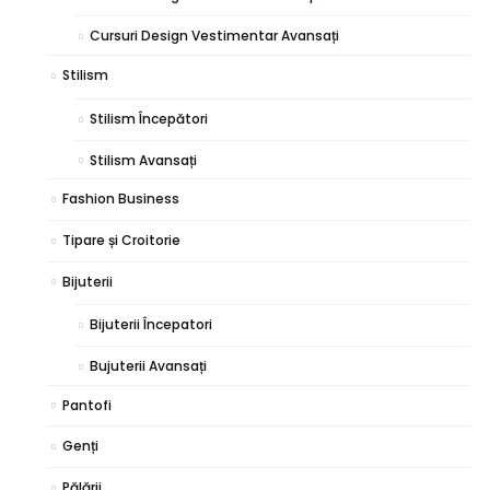
Cursuri Design Vestimentar Avansați
Stilism
Stilism Începători
Stilism Avansați
Fashion Business
Tipare și Croitorie
Bijuterii
Bijuterii Începatori
Bujuterii Avansați
Pantofi
Genți
Pălării