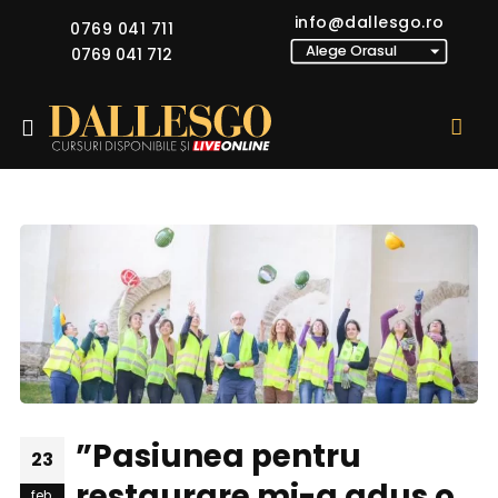
info@dallesgo.ro
0769 041 711
0769 041 712
”Pasiunea pentru
23
restaurare mi-a adus o
feb.