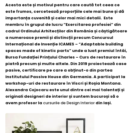
Acesta este și motivul pentru care caută tot ceea ce
este frumos, cercetează proporțiile cele mai bune și dă
importanța cuvenită și celor mai mici detalii. Este
membru în grupul de lucru “Exercitarea profesiei“ din
cadrul Ordinului Arhitecților din România și câștigătoare
a numeroase premii și distincții precum Concursul
Internațional de Invenție ICAMES – “Adaptable building
spaces made of kinetic parts” unde a luat premiul întâi,
Bursa Fundației Prințului Charles – Curs de restaurare în
piatră precum și multe altele.
Din 2019 proiectează case
pasive, certificare pe care a obținut-o din partea
Institutului Passive House din Germania. A participat la
workshop-uri de restaurare în Viscri și Roșia Montana.
Alexandra Cojocaru este unul dintre cei mai talentați și
originali designeri de interior și suntem bucuroși să o
avem profesor la
cursurile de Design Interior
din Iași.