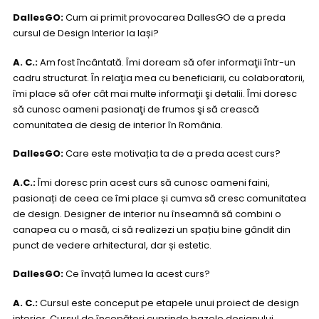
DallesGO:
Cum ai primit provocarea DallesGO de a preda
cursul de Design Interior la Iași?
A. C.:
Am fost încântată. Îmi doream să ofer informaţii într-un
cadru structurat. În relaţia mea cu beneficiarii, cu colaboratorii,
îmi place să ofer cât mai multe informaţii şi detalii. Îmi doresc
să cunosc oameni pasionaţi de frumos şi să crească
comunitatea de desig de interior în România.
DallesGO
:
Care este motivația ta de a preda acest curs?
A.C.:
Îmi doresc prin acest curs să cunosc oameni faini,
pasionați de ceea ce îmi place și cumva să cresc comunitatea
de design. Designer de interior nu înseamnă să combini o
canapea cu o masă, ci să realizezi un spațiu bine gândit din
punct de vedere arhitectural, dar și estetic.
DallesGO:
Ce învață lumea la acest curs?
A. C.:
Cursul este conceput pe etapele unui proiect de design
interior. Cursul de începători cuprinde bazele designului