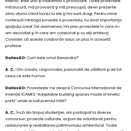
interior, este unic și înseamnă o provocare. Toate proiectele
mă bucură, mă provoacă şi mă preocupă, devin prezente
zilnic atunci când lucrez la ele şi îmi sunt dragi. Pentru mine
contează întreaga poveste a proiectului, nu doar importanţa
spaţiului creat. De asemenea, îmi plac proiectele în care m-
am dezvoltat şi în care am colaborat şi cu alţi arhitecţi.
Consider că aceste colaborări aduc un plus în această
profesie.
DallesGO:
Cum este omul Alexandra?
A. C.:
Om creativ, responsabil, pasionată de călătorii şi de tot
ceea ce este frumos.
DallesGO:
Povestește-ne despre Concursul Internațional de
Invenție ICAMES “Adaptable building spaces made of kinetic
parts” unde ai luat premiul întâi?
A. C.:
Încă din timpul studenţiei, am participat la diverse
concursuri, proiecte culturale, acţiuni de voluntariat pentru
restaurarea şi reabilitarea patrimoniului arhitectural. Toate