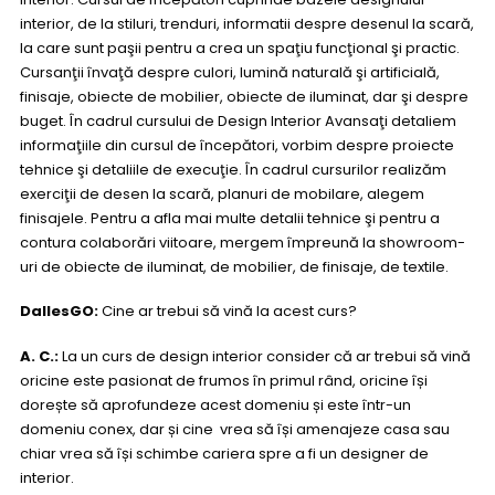
interior, de la stiluri, trenduri, informatii despre desenul la scară,
la care sunt paşii pentru a crea un spaţiu funcţional şi practic.
Cursanţii învaţă despre culori, lumină naturală şi artificială,
finisaje, obiecte de mobilier, obiecte de iluminat, dar şi despre
buget. În cadrul cursului de Design Interior Avansaţi detaliem
informaţiile din cursul de începători, vorbim despre proiecte
tehnice şi detaliile de execuţie. În cadrul cursurilor realizăm
exerciţii de desen la scară, planuri de mobilare, alegem
finisajele. Pentru a afla mai multe detalii tehnice şi pentru a
contura colaborări viitoare, mergem împreună la showroom-
uri de obiecte de iluminat, de mobilier, de finisaje, de textile.
DallesGO:
Cine ar trebui să vină la acest curs?
A. C.:
La un curs de design interior consider că ar trebui să vină
oricine este pasionat de frumos în primul rând, oricine își
dorește să aprofundeze acest domeniu și este într-un
domeniu conex, dar și cine vrea să își amenajeze casa sau
chiar vrea să își schimbe cariera spre a fi un designer de
interior.