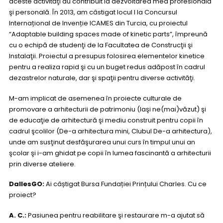
aceste activităţi au contribuit la dezvoltarea mea profesională
şi personală. În 2013, am câstigat locul I la Concursul
Internațional de Invenție ICAMES din Turcia, cu proiectul
“Adaptable building spaces made of kinetic parts”, împreună
cu o echipă de studenţi de la Facultatea de Construcţii şi
Instalaţii. Proiectul a presupus folosirea elementelor kinetice
pentru a realiza rapid şi cu un buget redus adăpost în cadrul
dezastrelor naturale, dar şi spaţii pentru diverse activităţi.
M-am implicat de asemenea în proiecte culturale de
promovare a arhitecturii de patrimoniu (Iaşi ne(mai)văzut) şi
de educaţie de arhitectură şi mediu construit pentru copii în
cadrul şcolilor (De-a arhitectura mini, Clubul De-a arhitectura),
unde am susţinut desfăşurarea unui curs în timpul unui an
şcolar şi i-am ghidat pe copii în lumea fascinantă a arhitecturii
prin diverse ateliere.
DallesGO:
Ai câștigat Bursa Fundației Prințului Charles. Cu ce
proiect?
A. C.:
Pasiunea pentru reabilitare şi restaurare m-a ajutat să