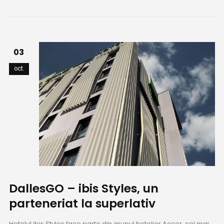
03
oct.
DallesGO – ibis Styles, un
parteneriat la superlativ
Hotelul ibis Styles face parte din grupul hotelier Accor, cel mai