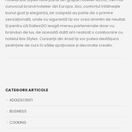
cunoscut brand hotelier din Europa. Aici, confortul întâlnește
bunul gust și eleganța, iar oaspeții au parte de o primire
senzațională, unde cu siguranță își vor crea amintiri de neuitat.
Și pentru că DallesGO leagă mereu parteneriate doar cu
branduri de lux, de această dată am realizat o colaborare cu
hotelul ibis Styles. Cursanții din Arad își vor putea desfășura
ședințele de curs în sălile spațioase și decorate creativ...
CATEGORII ARTICOLE
ADOLESCENTI
BUSINESS
COOKING