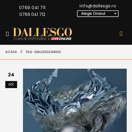
info@dallesgo.ro
0769 041 711
0769 041 712
ACASA
TAG -
DALLESGOARAD
24
oct.