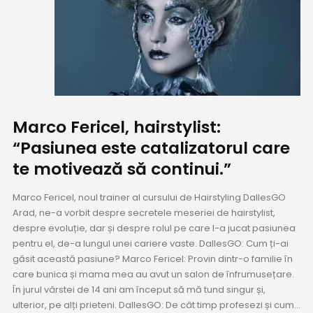
Marco Fericel, hairstylist:
“Pasiunea este catalizatorul care
te motivează să continui.”
Marco Fericel, noul trainer al cursului de Hairstyling DallesGO
Arad, ne-a vorbit despre secretele meseriei de hairstylist,
despre evoluție, dar și despre rolul pe care l-a jucat pasiunea
pentru el, de-a lungul unei cariere vaste. DallesGO: Cum ți-ai
găsit această pasiune? Marco Fericel: Provin dintr-o familie în
care bunica și mama mea au avut un salon de înfrumusețare.
În jurul vârstei de 14 ani am început să mă tund singur și,
ulterior, pe alți prieteni. DallesGO: De cât timp profesezi și cum...