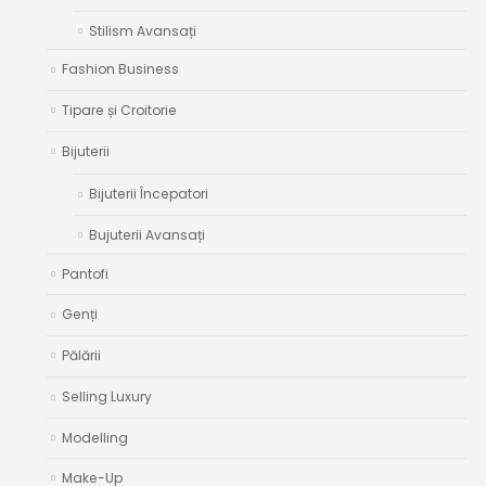
Stilism Avansați
Fashion Business
Tipare și Croitorie
Bijuterii
Bijuterii Începatori
Bujuterii Avansați
Pantofi
Genți
Pălării
Selling Luxury
Modelling
Make-Up