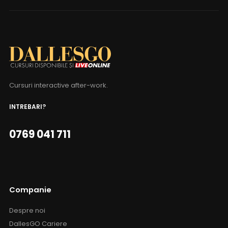
Cursuri interactive after-work.
INTREBARI?
0769 041 711
Companie
Despre noi
DallesGO Cariere