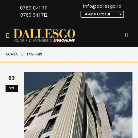
info@dallesgo.ro
0769 041 711
0769 041 712
ACASA
TAG -
IBIS
03
oct.