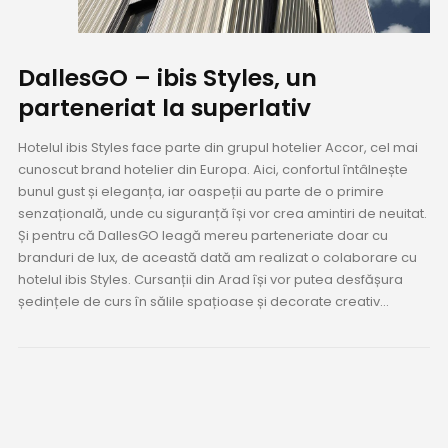
DallesGO – ibis Styles, un
parteneriat la superlativ
Hotelul ibis Styles face parte din grupul hotelier Accor, cel mai
cunoscut brand hotelier din Europa. Aici, confortul întâlnește
bunul gust și eleganța, iar oaspeții au parte de o primire
senzațională, unde cu siguranță își vor crea amintiri de neuitat.
Și pentru că DallesGO leagă mereu parteneriate doar cu
branduri de lux, de această dată am realizat o colaborare cu
hotelul ibis Styles. Cursanții din Arad își vor putea desfășura
ședințele de curs în sălile spațioase și decorate creativ...