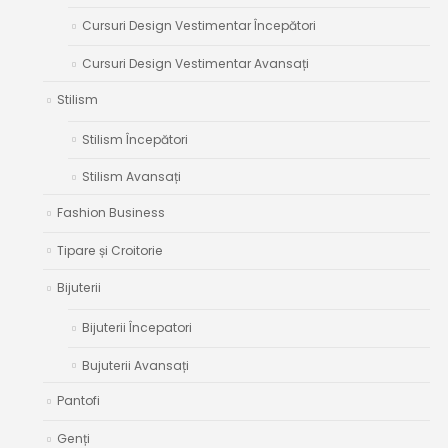
Cursuri Design Vestimentar Începători
Cursuri Design Vestimentar Avansați
Stilism
Stilism Începători
Stilism Avansați
Fashion Business
Tipare și Croitorie
Bijuterii
Bijuterii Începatori
Bujuterii Avansați
Pantofi
Genți