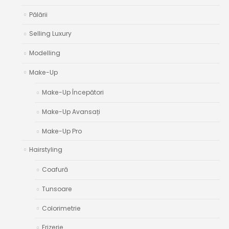
Pălării
Selling Luxury
Modelling
Make-Up
Make-Up Începători
Make-Up Avansați
Make-Up Pro
Hairstyling
Coafură
Tunsoare
Colorimetrie
Frizerie