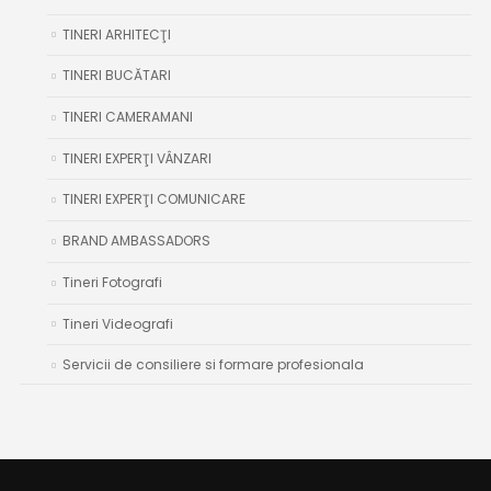
TINERI ARHITECŢI
TINERI BUCĂTARI
TINERI CAMERAMANI
TINERI EXPERŢI VÂNZARI
TINERI EXPERŢI COMUNICARE
BRAND AMBASSADORS
Tineri Fotografi
Tineri Videografi
Servicii de consiliere si formare profesionala