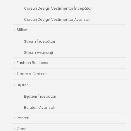
Cursuri Design Vestimentar Începători
Cursuri Design Vestimentar Avansați
Stilism
Stilism Începători
Stilism Avansați
Fashion Business
Tipare și Croitorie
Bijuterii
Bijuterii Începatori
Bujuterii Avansați
Pantofi
Genți