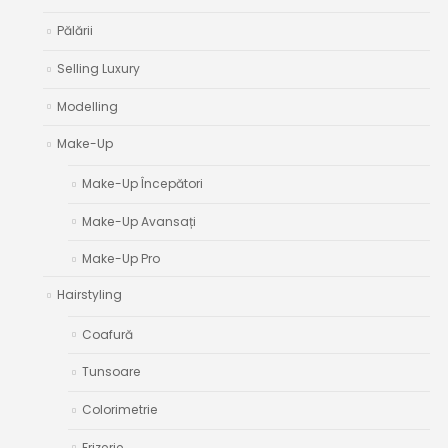
Pălării
Selling Luxury
Modelling
Make-Up
Make-Up Începători
Make-Up Avansați
Make-Up Pro
Hairstyling
Coafură
Tunsoare
Colorimetrie
Frizerie