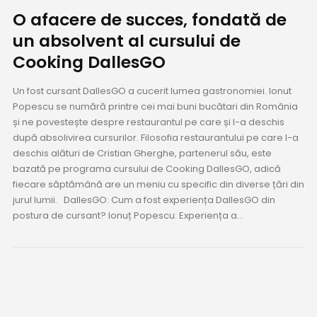
O afacere de succes, fondată de
un absolvent al cursului de
Cooking DallesGO
Un fost cursant DallesGO a cucerit lumea gastronomiei. Ionut
Popescu se numără printre cei mai buni bucătari din România
și ne povestește despre restaurantul pe care și l-a deschis
după absolivirea cursurilor. Filosofia restaurantului pe care l-a
deschis alături de Cristian Gherghe, partenerul său, este
bazată pe programa cursului de Cooking DallesGO, adică
fiecare săptămână are un meniu cu specific din diverse țări din
jurul lumii. DallesGO: Cum a fost experiența DallesGO din
postura de cursant? Ionuț Popescu: Experiența a...