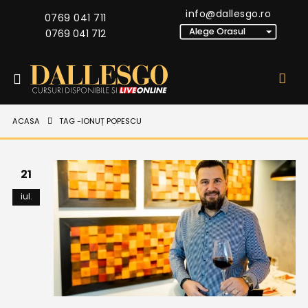
info@dallesgo.ro
0769 041 711
0769 041 712
ACASA
TAG -
IONUȚ POPESCU
21
iul.