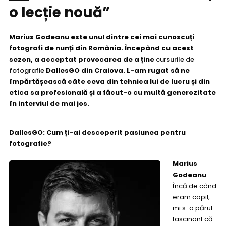
o lecție nouă”
Marius Godeanu este unul dintre cei mai cunoscuți
fotografi de nunți din România. Începând cu acest
sezon, a acceptat provocarea de a ține
cursurile de
fotografie
DallesGO din Craiova. L-am rugat să ne
împărtășească câte ceva din tehnica lui de lucru și din
etica sa profesională și a făcut-o cu multă generozitate
în interviul de mai jos.
DallesGO: Cum ți-ai descoperit pasiunea pentru
fotografie?
Marius
Godeanu
:
Încă de când
eram copil,
mi s-a părut
fascinant că