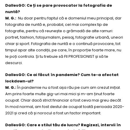
DallesGO: Ce ți se pare provocator la fotografia de
nuntă?
M. G.:
Nu doar pentru faptul că e domeniul meu principal, dar
fotografia de nuntă e, probabil, cel mai complex tip de
fotografie, pentru că reunește o grămadă de alte ramuri:
portret, fashion, fotojurnalism, peisaj, fotografie urbană, uneori
chiar și sport. Fotografia de nuntă e o continuă provocare, tot
timpul apar alte condiții, pe care, în proporție foarte mare, nu
le poți controla. Și tu trebuie să FII PROFESIONIST și să te
descurci.
DallesGO: Ce ai făcut în pandemie? Cum te-a afectat
lockdown-ul?
M. G.:
În pandemie nu a fost așa rău pe cum am crezut inițial.
Am prins foarte multe gig-uri mai mici și m-am ținut foarte
ocupat. Chiar dacă strict financiar a fost ceva mai greu decât
în mod normal, am fost destul de ocupat toată perioada 2020-
2021 și cred că și norocul a fost un factor important.
DallesGO: Care e stilul tău de lucru? Regizezi, intervii în