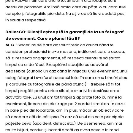
pe 3 HDD-uri, din care unul e tot timpul în altă locație. Sunt
destul de paranoic. Am însă amici care au pățit-o cu cardurile
corupte și fotografiile pierdute. Nu aș vrea să fiu vreodată pus
în situația respectivă.
DallesGO: Clienții așteaptă la garanții de la un fotograf
de eveniment. Care e planul tău B?
M. G.:
Sincer, mi se pare absolut firesc ca atunci când te
consideri profesionist într-o meserie, indiferent care e aceea,
să-ți respecți angajamentul, să respecți clientul și să știi tot
timpul ce ai de făcut. Exceptând situațiile cu adevărat
deosebite (cunosc un caz când în mijlocul unui eveniment, unui
coleg fotograf i s-a furat rucsacul foto, în care erau bineînțeles
și cardurile cu fotografiile de până atunci) – trebuie să fii tot
timpul pregătit pentru orice situație s-ar ivi în desfășurarea
activității tale. Eu unul am tot timpul 2 aparate foto cu mine la
eveniment, fiecare din ele trage pe 2 carduri simultan. În cazul
în care plec din localitate, am, în plus, măcar un obiectiv care
să acopere cât de cât lipsa, în caz că unul din cele principale
pățește ceva (accident, defect etc.). De asemenea, am mai
multe blițuri, carduri și baterii decât aș avea nevoie în mod