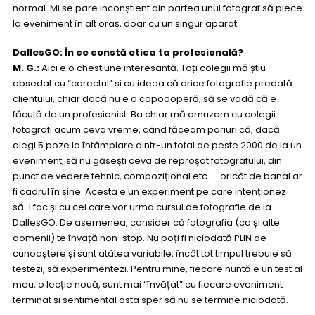
normal. Mi se pare inconștient din partea unui fotograf să plece
la eveniment în alt oraș, doar cu un singur aparat.
DallesGO: În ce constă etica ta profesională?
M. G.:
Aici e o chestiune interesantă. Toți colegii mă știu
obsedat cu “corectul” și cu ideea că orice fotografie predată
clientului, chiar dacă nu e o capodoperă, să se vadă că e
făcută de un profesionist. Ba chiar mă amuzam cu colegii
fotografi acum ceva vreme, când făceam pariuri că, dacă
alegi 5 poze la întâmplare dintr-un total de peste 2000 de la un
eveniment, să nu găsești ceva de reproșat fotografului, din
punct de vedere tehnic, compozițional etc. – oricât de banal ar
fi cadrul în sine. Acesta e un experiment pe care intenționez
să-l fac și cu cei care vor urma cursul de fotografie de la
DallesGO. De asemenea, consider că fotografia (ca și alte
domenii) te învață non-stop. Nu poți fi niciodată PLIN de
cunoaștere și sunt atâtea variabile, încât tot timpul trebuie să
testezi, să experimentezi. Pentru mine, fiecare nuntă e un test al
meu, o lecție nouă, sunt mai “învățat” cu fiecare eveniment
terminat și sentimental asta sper să nu se termine niciodată.