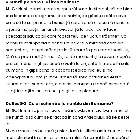
o nuntă pe care l-ai imortalizat?
M. G.:
Nunțile sunt mereu surprinzătoare. Indiferent cât de bine
pus la punct e programul de dinainte, se găsește câte ceva
care să te surprindă: o bunicuță care varsă o lacrimă când te
aștepți mai puțin, un unchi beat criță la local, care face
spectacol sau copiii care fac tot felul de “lucruri trăsnite”. Ca
mențiuni mai speciale pentru mine ar fi o mireasă care din
neatenție și-a rupt mâna pe la 10 seara în parcarea localului,
fără ca prea multă lume să știe de moment și a revenit după o
oră cu mâna în ghips după o vizită la Urgențe. Intrarea în sală
cu mâna în gips până la cot a fost epică. Nici eu și nici
videograful nu am știut ce urmează. Însă atitudinea ei și a
tuturor a fost super tare, a dansat nebunește până dimineață,
și toți invitații s-au semnat pe ghips la plecare.
DallesGO: Ce ai schimba la nunțile din România?
M. G.:
Hmmm… primul lucru – să introducem ciorba în meniul
de nuntă, așa cum se practică în zona Ardealului, să fie peste
tot.
Și
on a more serious note
, chiar dacă în ultimii ani lucrurile s-au
mai schimbat în bine, aș vrea ca mirii să nu mai țină neapărat