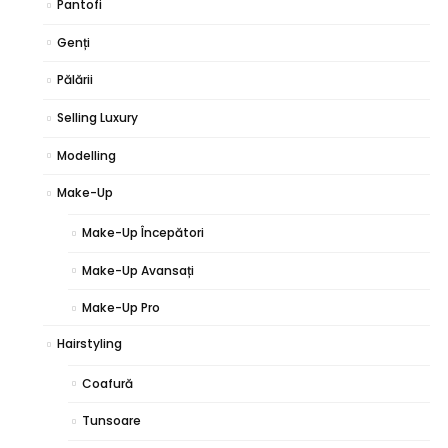
Pantofi
Genți
Pălării
Selling Luxury
Modelling
Make-Up
Make-Up Începători
Make-Up Avansați
Make-Up Pro
Hairstyling
Coafură
Tunsoare