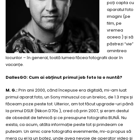
poți capta cu
aparatul foto
imagini (pe
film, pe
vremea
aceea ) și să
păstrezi “vie”
amintirea
locurilor – în general, toată lumea făcea fotografii doar în
vacanțe.
DallesGO: Cum ai obținut primul job foto la o nuntă?
M. G.:
Prin anii 2000, când începuse era digitală, mi-am luat
primul aparat foto, un Sony minuscul ca un breloc, de 1.3 mpx și
făceam poze peste tot. Ulterior, am tot făcut upgrade-uri până
la primul DSLR (Nikon D70s ), cred că prin 2007, și eram destul
de obsedat de tehnică și ce presupune fotografia BUNĂ. Nu
exista, ca acum, atâta informație peste tot și prindeam ce
puteam. Un amic care fotografia evenimente, mi-a propus să
merg cu el la un botez, unde avea nevoie de operator video și