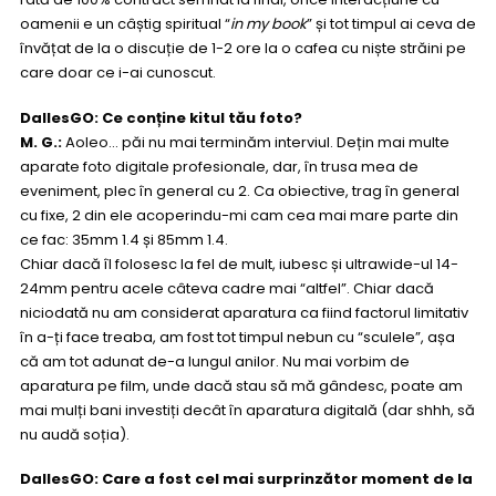
oamenii e un câștig spiritual “
in my book
” și tot timpul ai ceva de
învățat de la o discuție de 1-2 ore la o cafea cu niște străini pe
care doar ce i-ai cunoscut.
DallesGO: Ce conține kitul tău foto?
M. G.:
Aoleo… păi nu mai terminăm interviul. Dețin mai multe
aparate foto digitale profesionale, dar, în trusa mea de
eveniment, plec în general cu 2. Ca obiective, trag în general
cu fixe, 2 din ele acoperindu-mi cam cea mai mare parte din
ce fac: 35mm 1.4 și 85mm 1.4.
Chiar dacă îl folosesc la fel de mult, iubesc și ultrawide-ul 14-
24mm pentru acele câteva cadre mai “altfel”. Chiar dacă
niciodată nu am considerat aparatura ca fiind factorul limitativ
în a-ți face treaba, am fost tot timpul nebun cu “sculele”, așa
că am tot adunat de-a lungul anilor. Nu mai vorbim de
aparatura pe film, unde dacă stau să mă gândesc, poate am
mai mulți bani investiți decât în aparatura digitală (dar shhh, să
nu audă soția).
DallesGO: Care a fost cel mai surprinzător moment de la