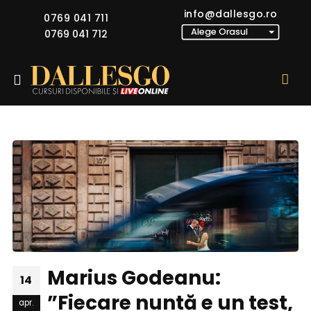
info@dallesgo.ro
0769 041 711
0769 041 712
Marius Godeanu:
14
”Fiecare nuntă e un test,
apr.