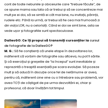
cont de toate nebuniile și obiceiurile care “trebuie făcute”, de
ce spune mama sau tata că ar trebui și să se concentreze mai
mult pe ei doi, să se simtă ei cât mai bine, nu invitații, părinții,
rudele etc. Până la urmă, ar trebui să fie cea mai frumoasă zi
din viața LOR, nu a celorlalți. Când ei doi se simt bine, asta se
vede ușor și fotografiile sunt spectaculoase.
DallesGO: Ce îți propui să transmiți cursanților la
cursul
de fotografie de la DallesGO
?
M. G.:
Să fie conștienți că unele etape în dezvoltarea lor,
indiferent că vorbim de fotografie sau altceva, nu pot fi sărite.
Și că exercițiul și greșelile de “la început” sunt inevitabile și
reprezintă o treaptă esențială pe scara evoluției. Să pozeze
mult și să aducă în discuție orice fel de nelămurire ar avea,
pentru că, indiferent cine vine cu o întrebare sau problemă, vor
avea TOȚI de câștigat de pe urma dezvoltării ei, chiar și
profesorul, că doar învățăm tot timpul.