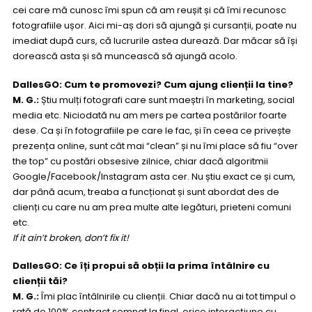
cei care mă cunosc îmi spun că am reușit și că îmi recunosc
fotografiile ușor. Aici mi-aș dori să ajungă și cursanții, poate nu
imediat după curs, că lucrurile astea durează. Dar măcar să își
dorească asta și să muncească să ajungă acolo.
DallesGO: Cum te promovezi? Cum ajung clienții la tine?
M. G.:
Știu mulți fotografi care sunt maeștri în marketing, social
media etc. Niciodată nu am mers pe cartea postărilor foarte
dese. Ca și în fotografiile pe care le fac, și în ceea ce privește
prezența online, sunt cât mai “clean” și nu îmi place să fiu “over
the top” cu postări obsesive zilnice, chiar dacă algoritmii
Google/Facebook/Instagram asta cer. Nu știu exact ce și cum,
dar până acum, treaba a funcționat și sunt abordat des de
clienți cu care nu am prea multe alte legături, prieteni comuni
etc.
If it ain’t broken, don’t fix it!
DallesGO: Ce îți propui să obții la prima întâlnire cu
clienții tăi?
M. G.:
Îmi plac întâlnirile cu clienții. Chiar dacă nu ai tot timpul o
rată de 100% contract semnat la final, orice interacțiune cu