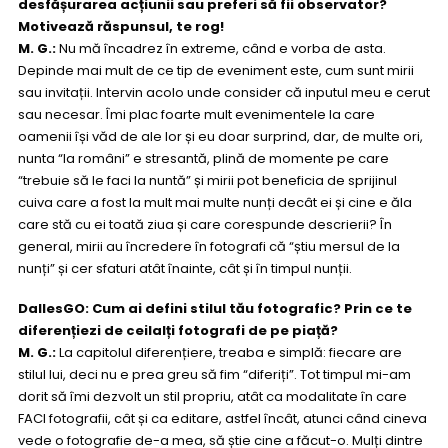
desfășurarea acțiunii sau preferi să fii observator?
Motivează răspunsul, te rog!
M. G.:
Nu mă încadrez în extreme, când e vorba de asta.
Depinde mai mult de ce tip de eveniment este, cum sunt mirii
sau invitații. Intervin acolo unde consider că inputul meu e cerut
sau necesar. Îmi plac foarte mult evenimentele la care
oamenii își văd de ale lor și eu doar surprind, dar, de multe ori,
nunta “la români” e stresantă, plină de momente pe care
“trebuie să le faci la nuntă” și mirii pot beneficia de sprijinul
cuiva care a fost la mult mai multe nunți decât ei și cine e ăla
care stă cu ei toată ziua și care corespunde descrierii? În
general, mirii au încredere în fotografi că “știu mersul de la
nunți” și cer sfaturi atât înainte, cât și în timpul nunții.
DallesGO: Cum ai defini stilul tău fotografic? Prin ce te
diferențiezi de ceilalți fotografi de pe piață?
M. G.:
La capitolul diferențiere, treaba e simplă: fiecare are
stilul lui, deci nu e prea greu să fim “diferiți”. Tot timpul mi-am
dorit să îmi dezvolt un stil propriu, atât ca modalitate în care
FACI fotografii, cât și ca editare, astfel încât, atunci când cineva
vede o fotografie de-a mea, să știe cine a făcut-o. Mulți dintre