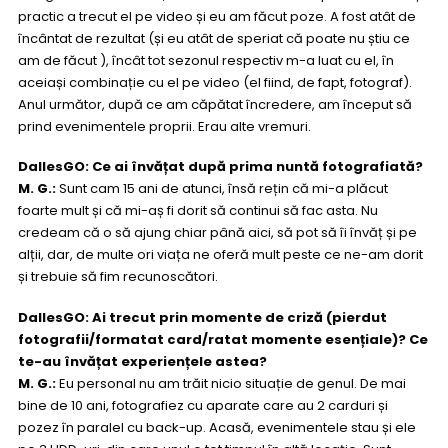
practic a trecut el pe video și eu am făcut poze. A fost atât de
încântat de rezultat (și eu atât de speriat că poate nu știu ce
am de făcut ), încât tot sezonul respectiv m-a luat cu el, în
aceiași combinație cu el pe video (el fiind, de fapt, fotograf).
Anul următor, după ce am căpătat încredere, am început să
prind evenimentele proprii. Erau alte vremuri.
DallesGO: Ce ai învățat după prima nuntă fotografiată?
M. G.:
Sunt cam 15 ani de atunci, însă rețin că mi-a plăcut
foarte mult și că mi-aș fi dorit să continui să fac asta. Nu
credeam că o să ajung chiar până aici, să pot să îi învăț și pe
alții, dar, de multe ori viața ne oferă mult peste ce ne-am dorit
și trebuie să fim recunoscători.
DallesGO: Ai trecut prin momente de criză (pierdut
fotografii/formatat card/ratat momente esențiale)? Ce
te-au învățat experiențele astea?
M. G.:
Eu personal nu am trăit nicio situație de genul. De mai
bine de 10 ani, fotografiez cu aparate care au 2 carduri și
pozez în paralel cu back-up. Acasă, evenimentele stau și ele