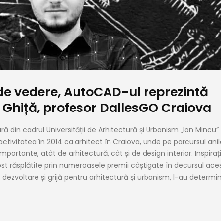
de vedere, AutoCAD-ul reprezintă
 Ghiță, profesor DallesGO Craiova
ură din cadrul Universității de Arhitectură și Urbanism „Ion Mincu”
activitatea în 2014 ca arhitect în Craiova, unde pe parcursul anil
portante, atât de arhitectură, cât și de design interior. Inspirați
st răsplătite prin numeroasele premii câștigate în decursul ace
, dezvoltare și grijă pentru arhitectură și urbanism, l-au determi