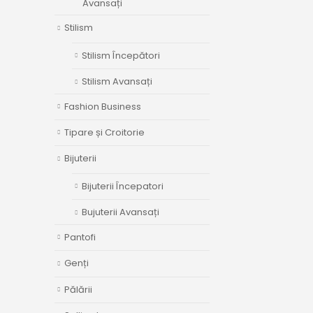
Avansați
Stilism
Stilism Începători
Stilism Avansați
Fashion Business
Tipare și Croitorie
Bijuterii
Bijuterii Începatori
Bujuterii Avansați
Pantofi
Genți
Pălării