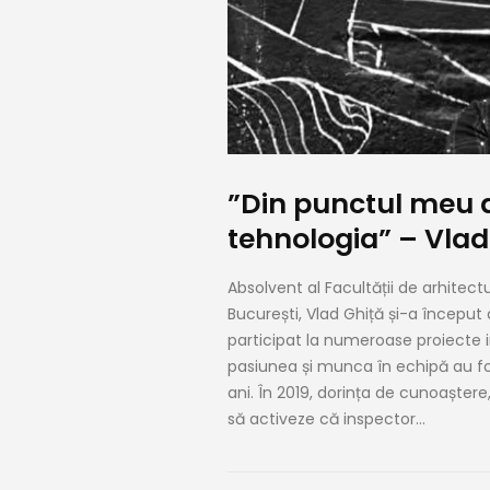
”Din punctul meu 
tehnologia” – Vlad
Absolvent al Facultății de arhitect
București, Vlad Ghiță și-a început 
participat la numeroase proiecte im
pasiunea și munca în echipă au fo
ani. În 2019, dorința de cunoaștere
să activeze că inspector...