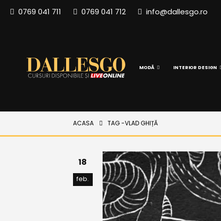
0769 041 711
0769 041 712
info@dallesgo.ro
MODĂ
INTERIOR DESIGN
ACASA
TAG -
VLAD GHIȚĂ
18
feb.