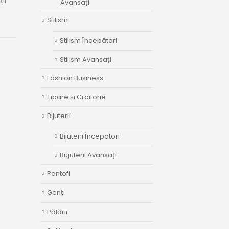
ii
Avansați
.
Stilism
Stilism Începători
Stilism Avansați
Fashion Business
Tipare și Croitorie
Bijuterii
Bijuterii Începatori
Bujuterii Avansați
Pantofi
Genți
Pălării