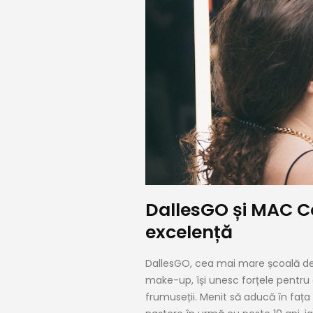
DallesGO și MAC C
excelență
DallesGO, cea mai mare școală de 
make-up, își unesc forțele pentru a
frumuseții. Menit să aducă în fața 