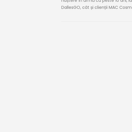
naștere în urmă cu peste 10 ani, i
DallesGO, cât și clienții MAC Cosme