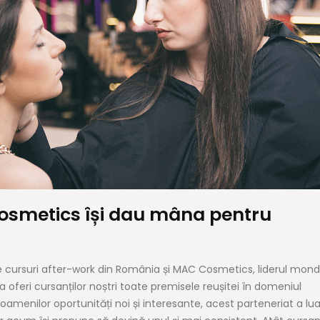
osmetics își dau mâna pentru
cursuri after-work din România și MAC Cosmetics, liderul mondi
 oferi cursanților noștri toate premisele reușitei în domeniul
oamenilor oportunități noi și interesante, acest parteneriat a lu