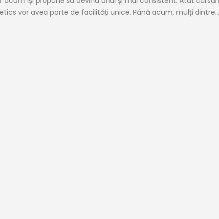
ar acum își propune să devină unul și mai consistent. Atât cursanț
tics vor avea parte de facilități unice. Până acum, mulți dintre..