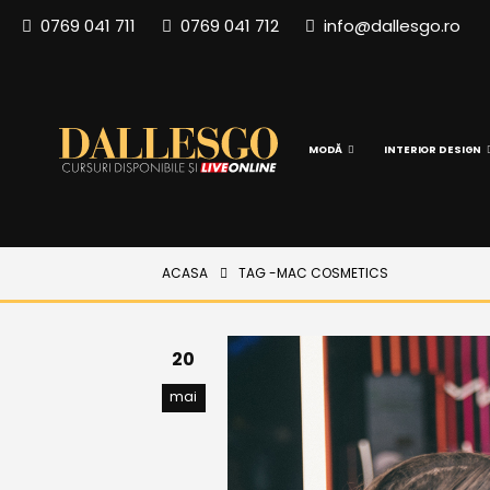
0769 041 711
0769 041 712
info@dallesgo.ro
MODĂ
INTERIOR DESIGN
ACASA
TAG -
MAC COSMETICS
20
mai