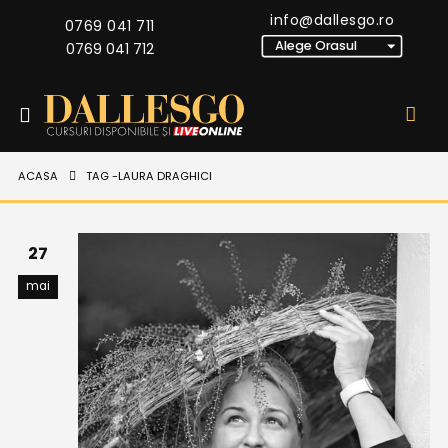
info@dallesgo.ro
0769 041 711
0769 041 712
ACASA
TAG -
LAURA DRAGHICI
27
mai