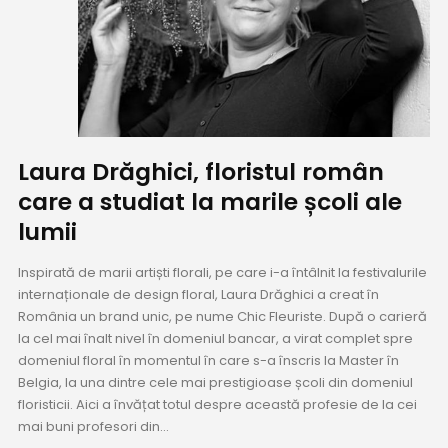
Laura Drăghici, floristul român
care a studiat la marile școli ale
lumii
Inspirată de marii artiști florali, pe care i-a întâlnit la festivalurile
internaționale de design floral, Laura Drăghici a creat în
România un brand unic, pe nume Chic Fleuriste. După o carieră
la cel mai înalt nivel în domeniul bancar, a virat complet spre
domeniul floral în momentul în care s-a înscris la Master în
Belgia, la una dintre cele mai prestigioase școli din domeniul
floristicii. Aici a învățat totul despre această profesie de la cei
mai buni profesori din...