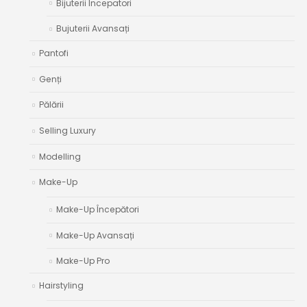
Bijuterii Începatori
Bujuterii Avansați
Pantofi
Genți
Pălării
Selling Luxury
Modelling
Make-Up
Make-Up Începători
Make-Up Avansați
Make-Up Pro
Hairstyling