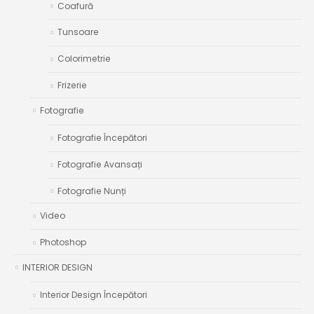
Coafură
Tunsoare
Colorimetrie
Frizerie
Fotografie
Fotografie Începători
Fotografie Avansați
Fotografie Nunți
Video
Photoshop
INTERIOR DESIGN
Interior Design Începători