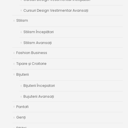
Cursuri Design Vestimentar Avansați
Stilism
Stilism Începători
Stilism Avansați
Fashion Business
Tipare și Croitorie
Bijuterii
Bijuterii Începatori
Bujuterii Avansați
Pantofi
Genți