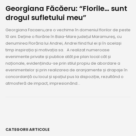
Georgiana Făcăeru: “Florile… sunt
drogul sufletului meu”
Georgiana Facaeru,are o vechime în domeniul florilor de peste
10 ani. Deține o florărie în Baia-Mare județul Maramureș, cu
denumirea Florăria lui Andrei, Andrei fiind fiul ei și în același
timp inspirația și motivația sa. A realizat numeroase
evenimente private și publice atât pe plan local cât și
naționale, evidențiindu-se prin stilul propiu de abordare a
evenimentelor și prin realizarea de aranjamente și drapaje în
concordanță cu locul și spațiul pus la dispoziție, rezultând o
atmosferă de impact, impresionând...
CATEGORII ARTICOLE