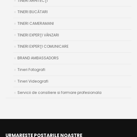
TINERI ARHITECŢI
TINERI BUCĂTARI
TINERI CAMERAMANI
TINERI EXPERŢI VÂNZARI
TINERI EXPERŢI COMUNICARE
BRAND AMBASSADORS
Tineri Fotografi
Tineri Videografi
Servicii de consiliere si formare profesionala
URMARESTE POSTARILE NOASTRE