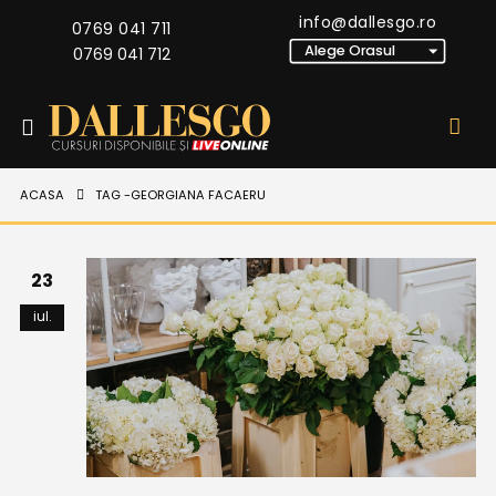
info@dallesgo.ro
0769 041 711
0769 041 712
ACASA
TAG -
GEORGIANA FACAERU
23
iul.