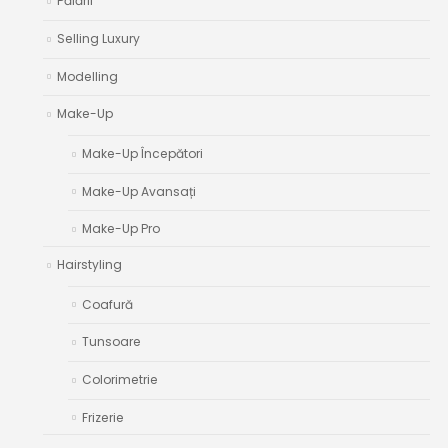
Pălării
Selling Luxury
Modelling
Make-Up
Make-Up Începători
Make-Up Avansați
Make-Up Pro
Hairstyling
Coafură
Tunsoare
Colorimetrie
Frizerie