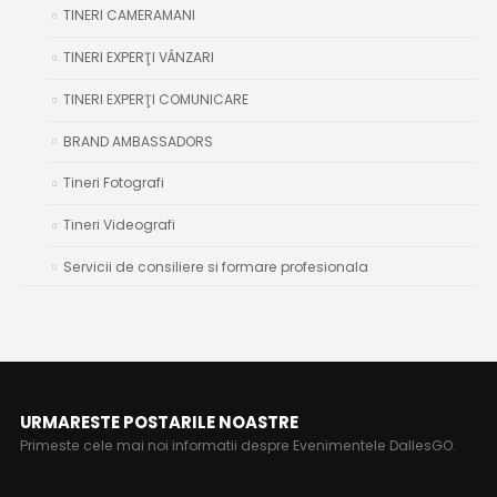
TINERI CAMERAMANI
TINERI EXPERŢI VÂNZARI
TINERI EXPERŢI COMUNICARE
BRAND AMBASSADORS
Tineri Fotografi
Tineri Videografi
Servicii de consiliere si formare profesionala
URMARESTE POSTARILE NOASTRE
Primeste cele mai noi informatii despre Evenimentele DallesGO.