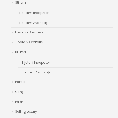
Stilism
Stilism Începători
Stilism Avansați
Fashion Business
Tipare și Croitorie
Bijuterii
Bijuterii Începatori
Bujuterii Avansați
Pantofi
Genți
Pălării
Selling Luxury