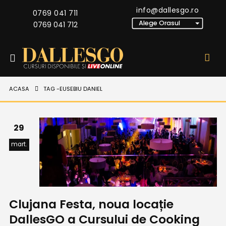
info@dallesgo.ro
0769 041 711
0769 041 712
ACASA
TAG -
EUSEBIU DANIEL
29
mart.
Clujana Festa, noua locație
DallesGO a Cursului de Cooking