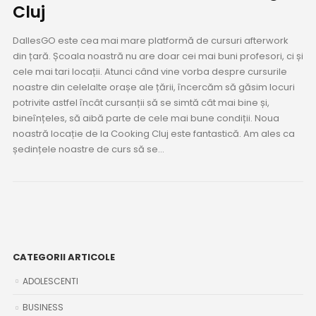
Cluj
DallesGO este cea mai mare platformă de cursuri afterwork
din țară. Școala noastră nu are doar cei mai buni profesori, ci și
cele mai tari locații. Atunci când vine vorba despre cursurile
noastre din celelalte orașe ale țării, încercăm să găsim locuri
potrivite astfel încât cursanții să se simtă cât mai bine și,
bineînțeles, să aibă parte de cele mai bune condiții. Noua
noastră locație de la Cooking Cluj este fantastică. Am ales ca
ședințele noastre de curs să se...
CATEGORII ARTICOLE
ADOLESCENTI
BUSINESS