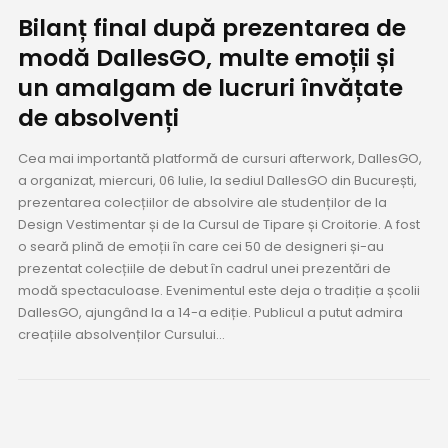
Bilanț final după prezentarea de
modă DallesGO, multe emoții și
un amalgam de lucruri învățate
de absolvenți
Cea mai importantă platformă de cursuri afterwork, DallesGO,
a organizat, miercuri, 06 Iulie, la sediul DallesGO din București,
prezentarea colecțiilor de absolvire ale studenților de la
Design Vestimentar și de la Cursul de Tipare și Croitorie. A fost
o seară plină de emoții în care cei 50 de designeri și-au
prezentat colecțiile de debut în cadrul unei prezentări de
modă spectaculoase. Evenimentul este deja o tradiție a școlii
DallesGO, ajungând la a 14-a ediție. Publicul a putut admira
creațiile absolvenților Cursului...