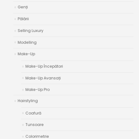
Genți
Pălării
Selling Luxury
Modelling
Make-Up
Make-Up Începători
Make-Up Avansați
Make-Up Pro
Hairstyling
Coafură
Tunsoare
Colorimetrie