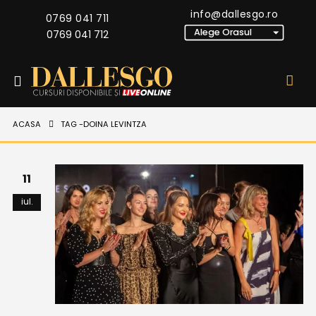
info@dallesgo.ro
0769 041 711
0769 041 712
ACASA
TAG -
DOINA LEVINTZA
11
iul.