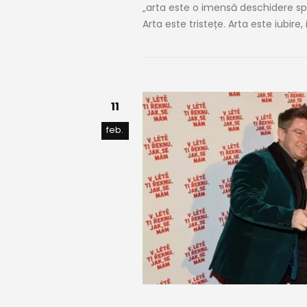
„arta este o imensă deschidere spr
Arta este tristețe. Arta este iubire,
11
feb.