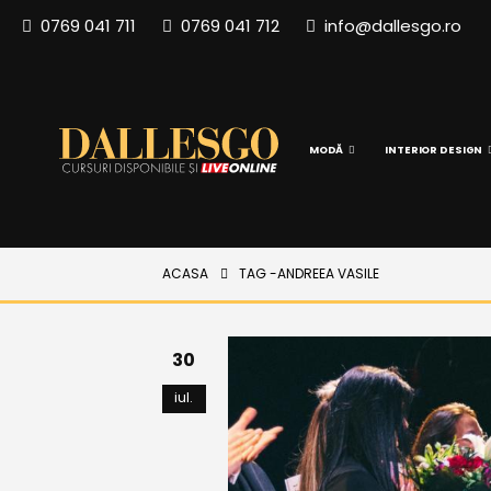
0769 041 711
0769 041 712
info@dallesgo.ro
MODĂ
INTERIOR DESIGN
ACASA
TAG -
ANDREEA VASILE
30
iul.