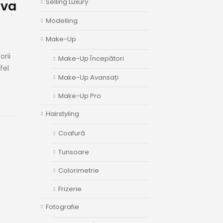
Selling Luxury
 va
Modelling
Make-Up
orii
Make-Up Începători
fel
Make-Up Avansați
Make-Up Pro
Hairstyling
Coafură
Tunsoare
Colorimetrie
Frizerie
Fotografie