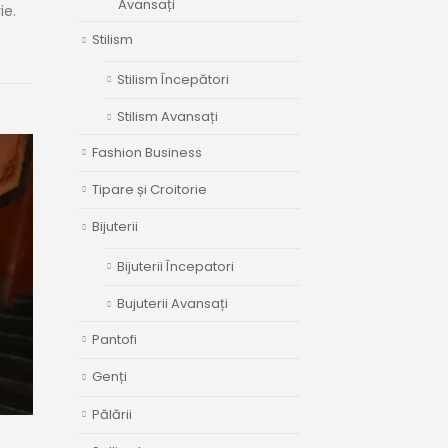
Avansați
ie.
Stilism
Stilism Începători
Stilism Avansați
Fashion Business
Tipare și Croitorie
Bijuterii
Bijuterii Începatori
Bujuterii Avansați
Pantofi
Genți
Pălării