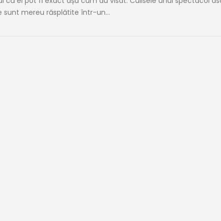
lui că ei pot fi exact așa cum au visat. Culisele unui spectacol a
 sunt mereu răsplătite într-un...