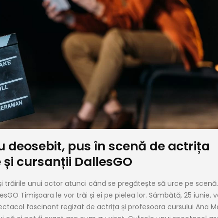
u deosebit, pus în scenă de actrița
și cursanții DallesGO
 trăirile unui actor atunci când se pregătește să urce pe scenă.
esGO Timișoara le vor trăi și ei pe pielea lor. Sâmbătă, 25 iunie, v
 spectacol fascinant regizat de actrița și profesoara cursului Ana M