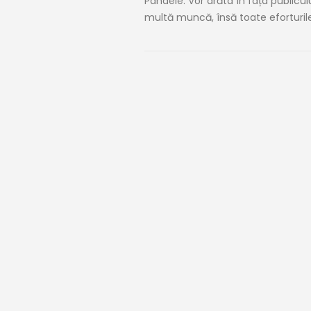
Pandele. Vor arăta în fața publicu
multă muncă, însă toate eforturile