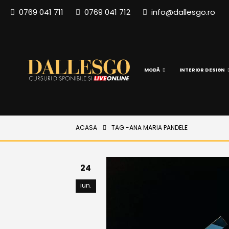
0769 041 711
0769 041 712
info@dallesgo.ro
MODĂ
INTERIOR DESIGN
ACASA
TAG -
ANA MARIA PANDELE
24
iun.