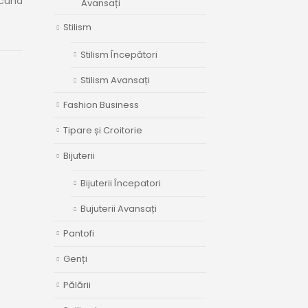
scund
Avansați
Stilism
Stilism Începători
Stilism Avansați
Fashion Business
Tipare și Croitorie
Bijuterii
Bijuterii Începatori
Bujuterii Avansați
Pantofi
Genți
Pălării