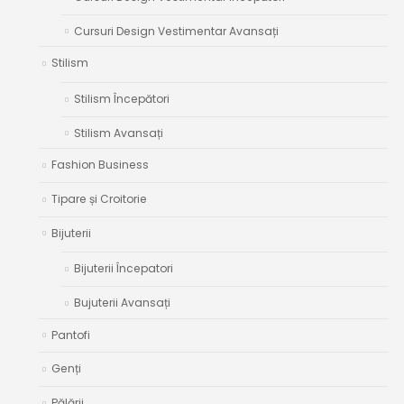
Cursuri Design Vestimentar Avansați
Stilism
Stilism Începători
Stilism Avansați
Fashion Business
Tipare și Croitorie
Bijuterii
Bijuterii Începatori
Bujuterii Avansați
Pantofi
Genți
Pălării