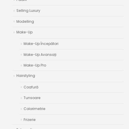
Selling Luxury
Modelling
Make-Up
Make-Up Începători
Make-Up Avansați
Make-Up Pro
Hairstyling
Coafură
Tunsoare
Colorimetrie
Frizerie