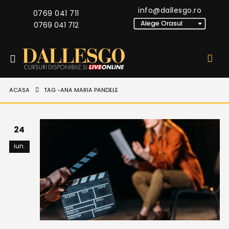
info@dallesgo.ro
0769 041 711
0769 041 712
ACASA
TAG -
ANA MARIA PANDELE
24
iun.