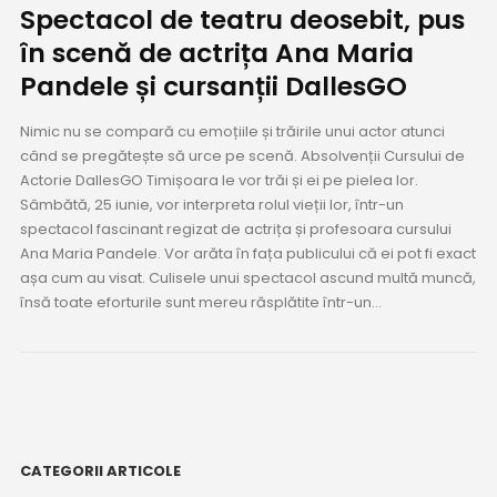
Spectacol de teatru deosebit, pus
în scenă de actrița Ana Maria
Pandele și cursanții DallesGO
Nimic nu se compară cu emoțiile și trăirile unui actor atunci
când se pregătește să urce pe scenă. Absolvenții Cursului de
Actorie DallesGO Timișoara le vor trăi și ei pe pielea lor.
Sâmbătă, 25 iunie, vor interpreta rolul vieții lor, într-un
spectacol fascinant regizat de actrița și profesoara cursului
Ana Maria Pandele. Vor arăta în fața publicului că ei pot fi exact
așa cum au visat. Culisele unui spectacol ascund multă muncă,
însă toate eforturile sunt mereu răsplătite într-un...
CATEGORII ARTICOLE