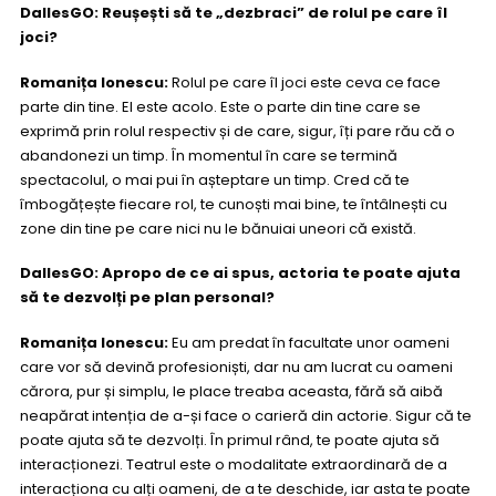
DallesGO: Reușești să te „dezbraci” de rolul pe care îl
joci?
Romanița Ionescu:
Rolul pe care îl joci este ceva ce face
parte din tine. El este acolo. Este o parte din tine care se
exprimă prin rolul respectiv și de care, sigur, îți pare rău că o
abandonezi un timp. În momentul în care se termină
spectacolul, o mai pui în așteptare un timp. Cred că te
îmbogățește fiecare rol, te cunoști mai bine, te întâlnești cu
zone din tine pe care nici nu le bănuiai uneori că există.
DallesGO: Apropo de ce ai spus, actoria te poate ajuta
să te dezvolți pe plan personal?
Romanița Ionescu:
Eu am predat în facultate unor oameni
care vor să devină profesioniști, dar nu am lucrat cu oameni
cărora, pur și simplu, le place treaba aceasta, fără să aibă
neapărat intenția de a-și face o carieră din actorie. Sigur că te
poate ajuta să te dezvolți. În primul rând, te poate ajuta să
interacționezi. Teatrul este o modalitate extraordinară de a
interacționa cu alți oameni, de a te deschide, iar asta te poate