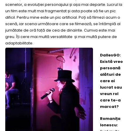
scenelor, a evoluției personajului și așa mai departe. Lucrul la
un film este mult mai fragmentat și asta poate să fie un pic
dificil. Pentru mine este un pic artificial. Poți să filmezi acum o
scenă, iar scena următoare care se filmează, se întâmplă al
jumătate de oră față de cea de dinainte. Cumva este mai
greu. Îți cere mai multă versatilitate și mai multă putere de
adaptabilitate.
DallesGO:
Există vreo
persoană
alături de
care ai
lucrat sau
vreun rol
care te-a
marcat?
Romanița
Ionescu: