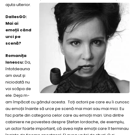
ajuta ulterior.
DallesGO:
Mai ai
emoții când
urci pe
scenă?
Romanița
Ionescu:
Da,
întotdeauna
am avut și
niciodată nu
voi scăpa de
ele. Deja m-
am împăcat cu gândul acesta. Toți actorii pe care eu îi cunosc
au emoții înainte să urce pe scenă mai mari sau mai mici. Eu
fac parte din categoria celor care au emoții mari. Una dintre
cabiniere ne povestea despre Ștefan Iordache, de exemplu,
un actor foarte important, că avea niște emoții care îl terminau