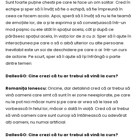
Sunt foarte puține chestii pe care le face un om solitar. Cred în
echipe și sper să îi învăț să fie o echipă, să fie împreună în
ceea ce facem acolo. Apoi, speră să îi învăț să nu le fie teamă
de emoțiile lor, de a și le exprima și să conviețuiască într-un
mod pașnic cu ele atât în spațiul acela, cât și după ce
părăsesc spațiul acela, în viața lor de zi cu zi. Sper să îi ajute în
interacțiunea pe care o să o aibă ulterior cu alte persoane.
Inevitabil este un soi de deschidere pe care o ai într-un curs
de actorie. Pe scurt, sper să îi ajute să își înfrângă o parte
dintre temeri.
DallesGO: Cine crezi că tu ar trebui să vină la curs?
Romanița Ionescu:
Oricine, dar detaliind cred că ar trebui să
vină oamenii care simt că sunt în ei zone neexplorate, pe care
nu le pot nici măcar numi și pe care ar vrea să le lase să
vorbească în felul lor, măcar o dată în viață. Cred că ar trebui
să vină oameni care sunt curioși să întâlnească cu adevărat
alți oameni, nu numai artificial.
DallesGO: Cine crezi că tu ar trebui să vină la curs?