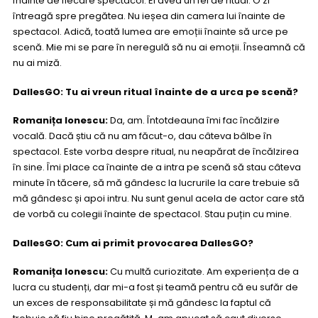
înainte de fiecare spectacol. El avea un fel de ritual. O zi
întreagă spre pregătea. Nu ieșea din camera lui înainte de
spectacol. Adică, toată lumea are emoții înainte să urce pe
scenă. Mie mi se pare în neregulă să nu ai emoții. Înseamnă că
nu ai miză.
DallesGO: Tu ai vreun ritual înainte de a urca pe scenă?
Romanița Ionescu:
Da, am. Întotdeauna îmi fac încălzire
vocală. Dacă știu că nu am făcut-o, dau câteva bâlbe în
spectacol. Este vorba despre ritual, nu neapărat de încălzirea
în sine. Îmi place ca înainte de a intra pe scenă să stau câteva
minute în tăcere, să mă gândesc la lucrurile la care trebuie să
mă gândesc și apoi intru. Nu sunt genul acela de actor care stă
de vorbă cu colegii înainte de spectacol. Stau puțin cu mine.
DallesGO: Cum ai primit provocarea DallesGO?
Romanița Ionescu:
Cu multă curiozitate. Am experiența de a
lucra cu studenți, dar mi-a fost și teamă pentru că eu sufăr de
un exces de responsabilitate și mă gândesc la faptul că