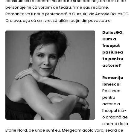
construiască o carieră înfloritoare și să dea naștere a sute de
personaje fie că vorbim de teatru, filme sau reclame.
Romanița va fi noua profesoară a
Cursului de Actorie
DallesGO
Craiova, așa că am vrut să aflăm puțin din povestea ei.
DallesGO:
Cum a
început
pasiunea
ta pentru
actorie?
Romanița
Ionescu:
Pasiunea
pentru
actorie a
început într-
o grădină de
cinema de la
Eforie Nord, de unde sunt eu. Mergeam acolo vara, seară de