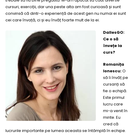
trebuie să fiu bine pregătită. M-am apucat să caut diverse
cursuri, exerciții, dar una peste alta am fost curioasă și sunt
convinsă că dintr-o experiență de acest gen nu numai ei sunt
cei care învață, ci și eu învăț foarte mult de la ei.
DallesGO:
Ce o să
învețe la
curs?
Romanița
Ionescu:
O
să îi învăț pe
cursanți să
fie o echipă.
Este primul
lucru care
mi-a venit în
minte. Eu
cred că
lucrurile importante pe lumea aceasta se întâmplă în echipe.