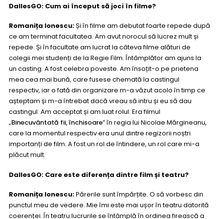
DallesGO: Cum ai început să joci în filme?
Romanița Ionescu:
Și în filme am debutat foarte repede după
ce am terminat facultatea. Am avut norocul să lucrez mult și
repede. Și în facultate am lucrat la câteva filme alături de
colegii mei studenți de la Regie Film. Întâmplător am ajuns la
un casting. A fost celebra poveste. Am însoțit-o pe prietena
mea cea mai bună, care fusese chemată la castingul
respectiv, iar o fată din organizare m-a văzut acolo în timp ce
așteptam și m-a întrebat dacă vreau să intru și eu să dau
castingul. Am acceptat și am luat rolul. Era filmul
„
Binecuvântată fii, închisoare
” în regia lui Nicolae Mărgineanu,
care la momentul respectiv era unul dintre regizorii noștri
importanți de film. A fost un rol de întindere, un rol care mi-a
plăcut mult.
DallesGO: Care este diferența dintre film și teatru?
Romanița Ionescu:
Părerile sunt împărțite. O să vorbesc din
punctul meu de vedere. Mie îmi este mai ușor în teatru datorită
coerenței. În teatru lucrurile se întâmplă în ordinea firească a