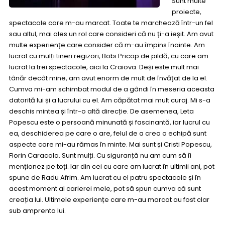
Sunt multe
proiecte,
spectacole care m-au marcat. Toate te marchează într-un fel
sau altul, mai ales un rol care consideri că nu ți-a ieșit. Am avut
multe experiențe care consider că m-au împins înainte. Am
lucrat cu mulți tineri regizori, Bobi Pricop de pildă, cu care am
lucrat la trei spectacole, aici la Craiova. Deși este mult mai
tânăr decât mine, am avut enorm de mult de învățat de la el.
Cumva mi-am schimbat modul de a gândi în meseria aceasta
datorită lui și a lucrului cu el. Am căpătat mai mult curaj. Mi s-a
deschis mintea și într-o altă direcție. De asemenea, Leta
Popescu este o persoană minunată și fascinantă, iar lucrul cu
ea, deschiderea pe care o are, felul de a crea o echipă sunt
aspecte care mi-au rămas în minte. Mai sunt și Cristi Popescu,
Florin Caracala. Sunt mulți. Cu siguranță nu am cum să îi
menționez pe toți. Iar din cei cu care am lucrat în ultimii ani, pot
spune de Radu Afrim. Am lucrat cu el patru spectacole și în
acest moment al carierei mele, pot să spun cumva că sunt
creația lui. Ultimele experiențe care m-au marcat au fost clar
sub amprenta lui.