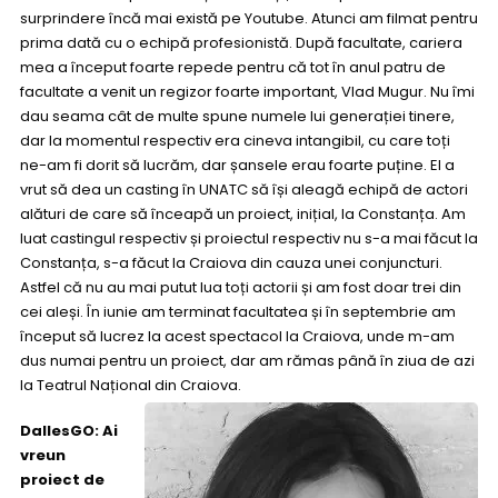
surprindere încă mai există pe Youtube. Atunci am filmat pentru
prima dată cu o echipă profesionistă. După facultate, cariera
mea a început foarte repede pentru că tot în anul patru de
facultate a venit un regizor foarte important, Vlad Mugur. Nu îmi
dau seama cât de multe spune numele lui generației tinere,
dar la momentul respectiv era cineva intangibil, cu care toți
ne-am fi dorit să lucrăm, dar șansele erau foarte puține. El a
vrut să dea un casting în UNATC să își aleagă echipă de actori
alături de care să înceapă un proiect, inițial, la Constanța. Am
luat castingul respectiv și proiectul respectiv nu s-a mai făcut la
Constanța, s-a făcut la Craiova din cauza unei conjuncturi.
Astfel că nu au mai putut lua toți actorii și am fost doar trei din
cei aleși. În iunie am terminat facultatea și în septembrie am
început să lucrez la acest spectacol la Craiova, unde m-am
dus numai pentru un proiect, dar am rămas până în ziua de azi
la Teatrul Național din Craiova.
DallesGO: Ai
vreun
proiect de