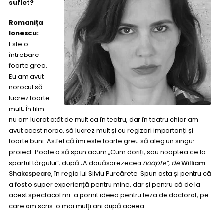
suflet?
Romanița
Ionescu:
Este o
întrebare
foarte grea.
Eu am avut
norocul să
lucrez foarte
mult. În film
nu am lucrat atât de mult ca în teatru, dar în teatru chiar am
avut acest noroc, să lucrez mult și cu regizori importanți și
foarte buni. Astfel că îmi este foarte greu să aleg un singur
proiect. Poate o să spun acum „Cum doriți, sau noaptea de la
spartul târgului“, după „A douăsprezecea
noapte”, de
William
Shakespeare
, în regia lui Silviu Purcărete. Spun asta și pentru că
a fost o super experiență pentru mine, dar și pentru că de la
acest spectacol mi-a pornit ideea pentru teza de doctorat, pe
care am scris-o mai mulți ani după aceea.