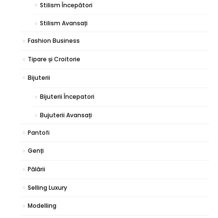
Stilism Începători
Stilism Avansați
Fashion Business
Tipare și Croitorie
Bijuterii
Bijuterii Începatori
Bujuterii Avansați
Pantofi
Genți
Pălării
Selling Luxury
Modelling