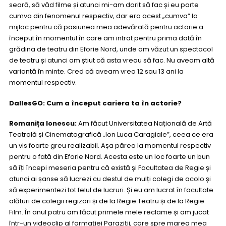
seară, să văd filme și atunci mi-am dorit să fac și eu parte
cumva din fenomenul respectiv, dar era acest „cumva” la
mijloc pentru că pasiunea mea adevărată pentru actorie a
început în momentul în care am intrat pentru prima dată în
grădina de teatru din Eforie Nord, unde am văzut un spectacol
de teatru și atunci am știut că asta vreau să fac. Nu aveam altă
variantă în minte. Cred că aveam vreo 12 sau 13 ani la
momentul respectiv.
DallesGO: Cum a început cariera ta în actorie?
Romanița Ionescu:
Am făcut Universitatea Națională de Artă
Teatrală și Cinematografică „Ion Luca Caragiale”, ceea ce era
un vis foarte greu realizabil. Așa părea la momentul respectiv
pentru o fată din Eforie Nord. Acesta este un loc foarte un bun
să îți începi meseria pentru că există și Facultatea de Regie și
atunci ai șanse să lucrezi cu destul de mulți colegi de acolo și
să experimentezi tot felul de lucruri. Și eu am lucrat în facultate
alături de colegii regizori și de la Regie Teatru și de la Regie
Film. În anul patru am făcut primele mele reclame și am jucat
într-un videoclip al formației Paraziții, care spre marea mea