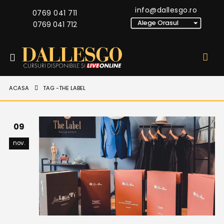
info@dallesgo.ro
0769 041 711
0769 041 712
ACASA
TAG -
THE LABEL
09
nov.