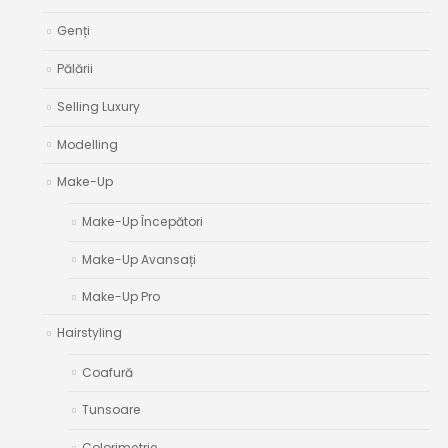
Genți
Pălării
Selling Luxury
Modelling
Make-Up
Make-Up Începători
Make-Up Avansați
Make-Up Pro
Hairstyling
Coafură
Tunsoare
Colorimetrie