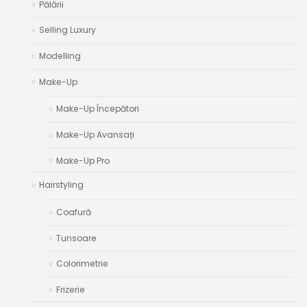
Pălării
Selling Luxury
Modelling
Make-Up
Make-Up Începători
Make-Up Avansați
Make-Up Pro
Hairstyling
Coafură
Tunsoare
Colorimetrie
Frizerie