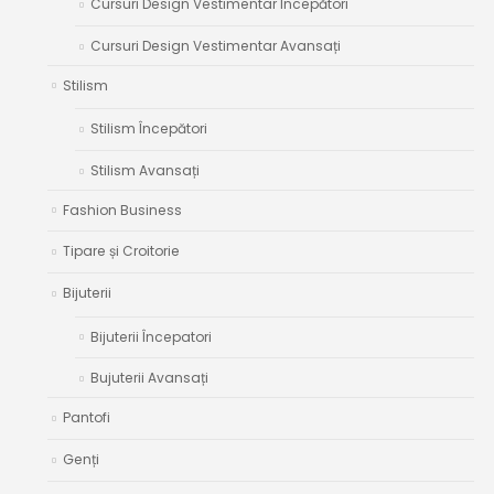
Cursuri Design Vestimentar Începători
Cursuri Design Vestimentar Avansați
Stilism
Stilism Începători
Stilism Avansați
Fashion Business
Tipare și Croitorie
Bijuterii
Bijuterii Începatori
Bujuterii Avansați
Pantofi
Genți