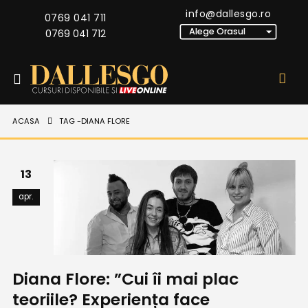
info@dallesgo.ro
0769 041 711
0769 041 712
ACASA
TAG -
DIANA FLORE
13
apr.
Diana Flore: ”Cui îi mai plac
teoriile? Experiența face