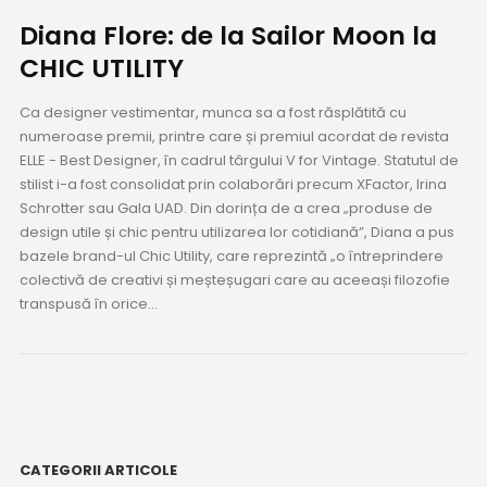
Diana Flore: de la Sailor Moon la
CHIC UTILITY
Ca designer vestimentar, munca sa a fost răsplătită cu
numeroase premii, printre care și premiul acordat de revista
ELLE - Best Designer, în cadrul târgului V for Vintage. Statutul de
stilist i-a fost consolidat prin colaborări precum XFactor, Irina
Schrotter sau Gala UAD. Din dorința de a crea „produse de
design utile și chic pentru utilizarea lor cotidiană”, Diana a pus
bazele brand-ul Chic Utility, care reprezintă „o întreprindere
colectivă de creativi și meșteșugari care au aceeași filozofie
transpusă în orice...
CATEGORII ARTICOLE