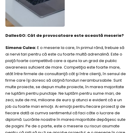
DallesGO: Cât de provocatoare este această meserie?
Simona Culea:
E o meserie la care, în primul rând, trebuie să
ai nervii tari pentru că este cu foarte multă adrenalină. Este o
piaţă foarte competitivă care a ajuns la un grad de public
awareness suficient de mare. Competiţia este foarte mare,
atât între firmele de consultanţă cât şi între clienţi, în sensul de
firme care îşi doresc să obţină fonduri nerambursabile. Sunt
multe proiecte, se depun multe proiecte, în marea majoritate
ne luptăm pentru punctaje. Ne luptăm pentru sume mari, de
zeci, sute de mii, milioane de euro şi atunci e evident că e un
job cu foarte mari emoţii. Ai emoţii pentru fiecare proiect şi de
fiecare dată ai cumva sentimentul că faci câte o lucrare de
diplomă. Lucrările noastre în marea majoritate depăşesc sute
de pagini. Pe de o parte, este o meserie cu riscuri asumate
pentru că rişti să nu ţi se aprobe proiectul, e o meserie în care