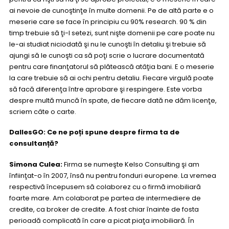
ai nevoie de cunoştinţe în multe domenii. Pe de altă parte e o
meserie care se face în principiu cu 90% research. 90 % din
timp trebuie să ţi-l setezi, sunt nişte domenii pe care poate nu
le-ai studiat niciodată şi nu le cunoşti în detaliu şi trebuie să
ajungi să le cunoşti ca să poţi scrie o lucrare documentată
pentru care finanţatorul să plătească atâţia bani. E o meserie
la care trebuie să ai ochi pentru detaliu. Fiecare virgulă poate
să facă diferenţa între aprobare şi respingere. Este vorba
despre multă muncă în spate, de fiecare dată ne dăm licenţe,
scriem câte o carte.
DallesGO: Ce ne poți spune despre firma ta de
consultanță?
Simona Culea:
Firma se numeşte Kelso Consulting şi am
înfiinţat-o în 2007, însă nu pentru fonduri europene. La vremea
respectivă începusem să colaborez cu o firmă imobiliară
foarte mare. Am colaborat pe partea de intermediere de
credite, ca broker de credite. A fost chiar înainte de fosta
perioadă complicată în care a picat piaţa imobiliară. În