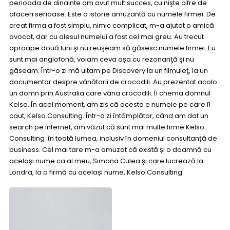
perioada de dinainte am avut mult succes, cu nişte cifre de
afaceri serioase. Este o istorie amuzantă cu numele firmei. De
creat firma a fost simplu, nimic complicat, m-a ajutat o amică
avocat, dar cu alesul numelui a fost cel mai greu. Au trecut
aproape două luni şi nu reuşeam să găsesc numele firmei. Eu
sunt mai anglofonă, voiam ceva așa cu rezonanţă şi nu
găseam. Într-o zi mă uitam pe Discovery la un filmuleţ, la un
documentar despre vânătorii de crocodili. Au prezentat acolo
un domn prin Australia care vâna crocodili. Îl chema domnul
Kelso. În acel moment, am zis că acesta e numele pe care îl
caut, Kelso Consulting. Într-o zi întâmplător, când am dat un
search pe internet, am văzut că sunt mai multe firme Kelso
Consulting în toată lumea, inclusiv în domeniul consultanță de
business. Cel mai tare m-a amuzat că există și o doamnă cu
același nume ca al meu, Simona Culea și care lucrează la
Londra, la o firmă cu același nume, Kelso Consulting.