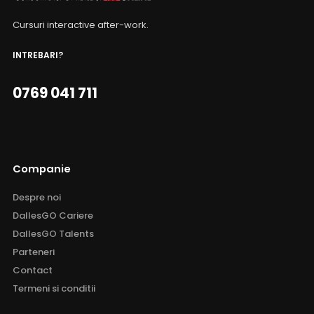
Cursuri interactive after-work.
INTREBARI?
0769 041 711
Companie
Despre noi
DallesGO Cariere
DallesGO Talents
Parteneri
Contact
Termeni si conditii