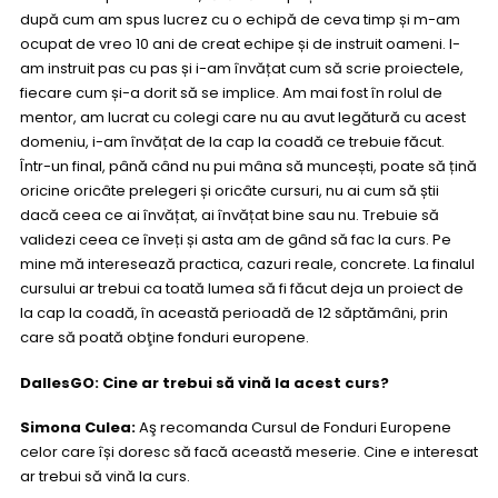
după cum am spus lucrez cu o echipă de ceva timp și m-am
ocupat de vreo 10 ani de creat echipe și de instruit oameni. I-
am instruit pas cu pas și i-am învățat cum să scrie proiectele,
fiecare cum și-a dorit să se implice. Am mai fost în rolul de
mentor, am lucrat cu colegi care nu au avut legătură cu acest
domeniu, i-am învățat de la cap la coadă ce trebuie făcut.
Într-un final, până când nu pui mâna să muncești, poate să țină
oricine oricâte prelegeri și oricâte cursuri, nu ai cum să știi
dacă ceea ce ai învățat, ai învățat bine sau nu. Trebuie să
validezi ceea ce înveți și asta am de gând să fac la curs. Pe
mine mă interesează practica, cazuri reale, concrete. La finalul
cursului ar trebui ca toată lumea să fi făcut deja un proiect de
la cap la coadă, în această perioadă de 12 săptămâni, prin
care să poată obţine fonduri europene.
DallesGO: Cine ar trebui să vină la acest curs?
Simona Culea:
Aş recomanda Cursul de Fonduri Europene
celor care își doresc să facă această meserie. Cine e interesat
ar trebui să vină la curs.