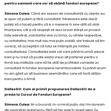
pentru oamenii care vor să obțină fonduri europene?
Simona Culea:
Când am sesiuni de consultanță cu clienții, eu
le spun că putem și fără consultant. Întrebarea este dacă
puteți să o faceți pentru că e o meserie în sine atât să obții
finanțarea, cât și să reușești să duci la bun sfârșit un proiect.
Este adevărat, solicitantul vine cu firma, cu cifrele respective,
cu activitatea, mai mult sau mai puțin solidă, dar trebuie să fim
corecți, să acceptăm că totul se întâmplă pe mintea
consultantului. Consultantul este cel care până la urmă aduce
bani și nu cred că poate exista vreun alt partener pentru o
firmă sau instituție care să fie atât de profitabil cumeste un
consultant în fonduri europene nerambursabile. Eu până acum
nu am găsit un alt business asemănător care să facă atâția
bani pentru o firmă.
DallesGO: Cum ai primit propunerea DallesGO de a
preda la Cursul de Fonduri Europene?
Simona Culea:
M-a bucurat, m-a mirat puțin, dar îmi doream
de ceva timp acest lucru, fără să fac pași în acest sens. Eu