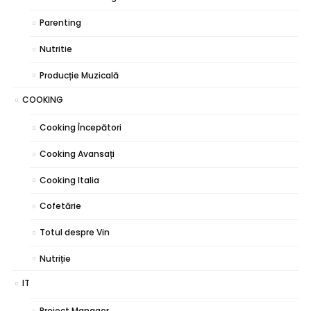
Parenting
Nutritie
Producție Muzicală
COOKING
Cooking Începători
Cooking Avansați
Cooking Italia
Cofetărie
Totul despre Vin
Nutriție
IT
Project Manager