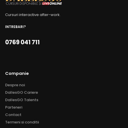
Cursuri interactive after-work.
INTREBARI?
0769 041 711
Companie
Despre noi
DallesGO Cariere
DallesGO Talents
Parteneri
Contact
Termeni si conditii