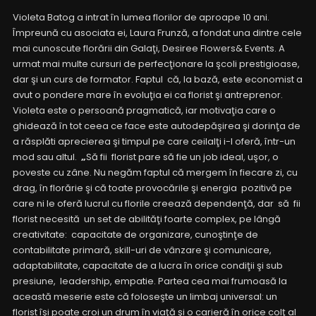
Violeta Batog a intrat în lumea florilor de aproape 10 ani.
Împreună cu asociata ei, Laura Frunză, a fondat una dintre cele
mai cunoscute florării din Galaţi, Desiree Flowers& Events. A
urmat mai multe cursuri de perfecţionare la şcoli prestigioase,
dar şi un curs de formator. Faptul că, la bază, este economist a
avut o pondere mare în evoluţia ei ca florist şi antreprenor.
Violeta este o persoană pragmatică, iar motivaţia care o
ghidează în tot ceea ce face este autodepăşirea şi dorinţa de
a răsplăti aprecierea şi timpul pe care ceilalţi i-l oferă, într-un
mod sau altul.
„
Să fii florist pare să fie un job ideal, uşor, o
poveste cu zâne. Nu negăm faptul că mergem în fiecare zi, cu
drag, în florărie şi că toate provocările şi energia pozitivă pe
care ni le oferă lucrul cu florile creează dependenţă, dar să fii
florist necesită un set de abilităţi foarte complex, pe lângă
creativitate: capacitate de organizare, cunoştinţe de
contabilitate primară, skill-uri de vânzare şi comunicare,
adaptabilitate, capacitate de a lucra în orice condiţii şi sub
presiune, leadership, empatie. Partea cea mai frumoasă la
această meserie este că foloseşte un limbaj universal: un
florist îşi poate croi un drum în viaţă şi o carieră în orice colţ al