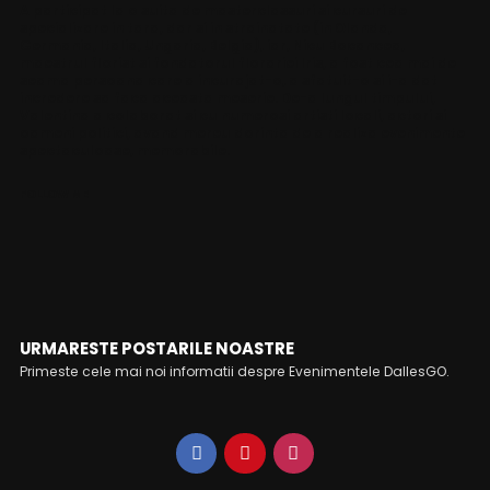
A participat la o suita de masterclassuri si cursuri de
specializare in tara, dar si in strainatate (in Olanda,
Germania, Italia, Ungaria, Belgia), iar, Nicu Bocancea,
maestrul florist si fondatorul florariei Iris, a fost cea mai de
seama persoana care a incurajat-o, a sfatuit-o si i-a dat
incredere sa faca aceasta meserie. De-a lungul timpului,
Valentina a colaborat si cu numerosi artisti locali, actori si
oameni politici, avand mereu dorinta de a realiza evenimente
spectaculoase, memorabile.
FOLLOW ME
URMARESTE POSTARILE NOASTRE
Primeste cele mai noi informatii despre Evenimentele DallesGO.