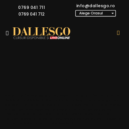
info@dallesgo.ro
0769 041 711
0769 041 712
Valentina Pandia
Valentina Pandia este un cunoscut florist din Romania, cu o
experienta de peste 10 ani de zile in design floral si organizare
de evenimente tematice, atat in Craiova, cat si in tara. Mereu
a visat sa faca ceea ce ii place si a hotarat sa se dedice
realizarii aranjamentelor florale, inspiratia venindu-i din
fanteziile copilariei cand recunoaste ca visa cu ochii deschisi
la flori, stele si taramuri de poveste.