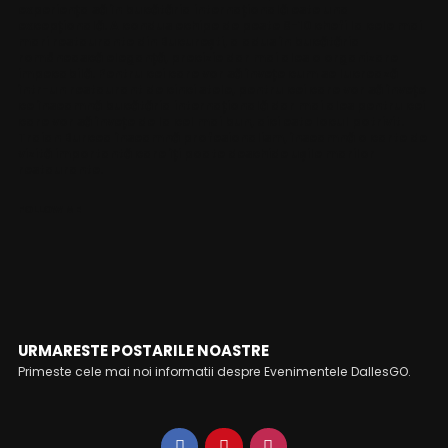
experiența să în bucătăria internațională este una
excepțională. A condus echipe de peste 8-10 chefi la cele mai
mari restaurante din București, a adus în bucătăria
românească eleganță, precizie dar mai ales o organizare
impecabilă. Pentru cei care vor să învețe cum se lucrează
într-un restaurant de cinci stele, pentru cei care vor să învețe
ce înseamnă bucătăria internațională dar mai ales pentru cei
care vor să învețe de la cel mai bun, aici este locul potrivit.
Traian Burcea înseamnă profesionalism, înseamnă o carte de
vizită importantă care îți poate deschide ușile marilor
restaurante.
FOLLOW ME
URMARESTE POSTARILE NOASTRE
Primeste cele mai noi informatii despre Evenimentele DallesGO.