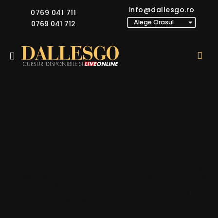
info@dallesgo.ro
0769 041 711
0769 041 712
Traian Burcea
“Salut! Numele meu este Traian Galleguillos Burcea( din
mama romanca și tatăl chilian)! De mic, am fost “fortat” sa
gatesc( mama mea, era bolnava și am învățat in maniera cea
mai ușoară sa gătesc: prima mancare, a fost de “pui”( pui
apa, pui, legume, pui, ulei, pui carne, pui condimente) și uite
asa a ieșit mancarea de pui!:)”
Traian Burcea este executive chef de peste 10 ani, iar