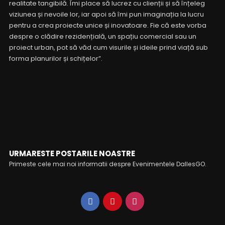
realitate tangibilă. Îmi place să lucrez cu clienții și să înțeleg
viziunea și nevoile lor, iar apoi să îmi pun imaginația la lucru
pentru a crea proiecte unice și inovatoare. Fie că este vorba
despre o clădire rezidențială, un spațiu comercial sau un
proiect urban, pot să văd cum visurile și ideile prind viață sub
forma planurilor și schițelor”.
FOLLOW ME
URMARESTE POSTARILE NOASTRE
Primeste cele mai noi informatii despre Evenimentele DallesGO.