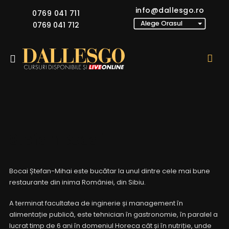
info@dallesgo.ro
0769 041 711
0769 041 712
Stefan Bocai
Bocai Ștefan-Mihai este bucătar la unul dintre cele mai bune
restaurante din inima României, din Sibiu.
​A terminat facultatea de inginerie și management în
alimentație publică, este tehnician în gastronomie, în paralel a
lucrat timp de 6 ani în domeniul Horeca cât și în nutriție, unde