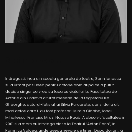
Sorin Ionescu
Indragostit inca din scoala generala de teatru, Sorin Ionescu
si-a urmat pasiunea pentru actorie abia dupa ce a putut
decide singur ce vrea sa faca cu viata lui. La Facultatea de
Actorie din Craiova a furat meserie de la regretatul Ilie
Gheorghe, actorul-fetis al lui Silviu Purcarete, dar si de la alti
mari actori care i-au fost profesori: Mirela Cioaba, Ionel
Mihailescu, Francisc Mraz, Natasa Raab. A absolvit facultatea in
2001 si a mers cu intreaga clasa la Teatrul “Anton Pann”, in
Ramnicu Valcea, unde aveau nevoie de tineri. Dupa doi ani, a