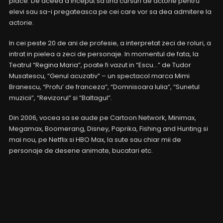
place. De aceea a inceput sa tina cursuri de actorie pentru
elevi sau sa-i pregateasca pe cei care vor sa dea admitere la
actorie.
In cei peste 20 de ani de profesie, a interpretat zeci de roluri, a
intrat in pielea a zeci de personaje. In momentul de fata, la
Teatrul “Regina Maria”, poate fi vazut in “Escu…” de Tudor
Musatescu, “Genul acuzativ” – un spectacol marca Mimi
Branescu, “Profu’ de franceza”, “Domnisoara Iulia”, “Sunetul
muzicii”, “Revizorul” si “Baltagul”.
Din 2006, vocea sa se aude pe Cartoon Network, Minimax,
Megamax, Boomerang, Disney, Paprika, Fishing and Hunting si
mai nou, pe Netflix si HBO Max, la sute sau chiar mii de
personaje de desene animate, bucatari etc.
FOLLOW ME