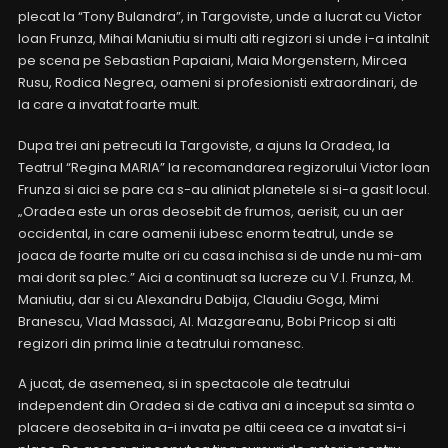
plecat la “Tony Bulandra”, in Targoviste, unde a lucrat cu Victor
Ioan Frunza, Mihai Maniutiu si multi alti regizori si unde i-a intalnit
pe scena pe Sebastian Papaiani, Maia Morgenstern, Mircea
Rusu, Rodica Negrea, oameni si profesionisti extraordinari, de
la care a invatat foarte mult.
Dupa trei ani petrecuti la Targoviste, a ajuns la Oradea, la
Teatrul “Regina MARIA” la recomandarea regizorului Victor Ioan
Frunza si aici se pare ca s-au aliniat planetele si si-a gasit locul.
„Oradea este un oras deosebit de frumos, aerisit, cu un aer
occidental, in care oamenii iubesc enorm teatrul, unde se
joaca de foarte multe ori cu casa inchisa si de unde nu mi-am
mai dorit sa plec.” Aici a continuat sa lucreze cu V.I. Frunza, M.
Maniutiu, dar si cu Alexandru Dabija, Claudiu Goga, Mimi
Branescu, Vlad Massaci, Al. Mazgareanu, Bobi Pricop si alti
regizori din prima linie a teatrului romanesc.
A jucat, de asemenea, si in spectacole ale teatrului
independent din Oradea si de cativa ani a inceput sa simta o
placere deosebita in a-i invata pe altii ceea ce a invatat si-i