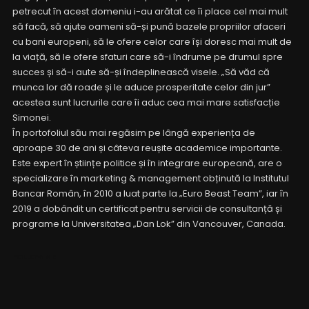
petrecut în acest domeniu i-au arătat ce îi place cel mai mult
să facă, să ajute oameni să-și pună bazele propriilor afaceri
cu bani europeni, să le ofere celor care își doresc mai mult de
la viață, să le ofere sfaturi care să-i îndrume pe drumul spre
succes și să-i aute să-și îndeplinească visele. „Să văd că
munca lor dă roade și le aduce prosperitate celor din jur”
acestea sunt lucrurile care îi aduc cea mai mare satisfacție
Simonei.
În portofoliul său mai regăsim pe lângă experiența de
aproape 30 de ani și câteva reușite academice importante.
Este expert în științe politice și în integrare europeană, are o
specializare în marketing & management obținută la Institutul
Bancar Român, în 2010 a luat parte la „Euro Beast Team”, iar în
2019 a dobândit un certificat pentru servicii de consultanță și
programe la Universitatea „Dan Lok” din Vancouver, Canada.
FOLLOW ME