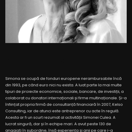
Simona Culea
Simona se ocupă de fonduri europene nerambursabile încă
din 1993, pe când euro nici nu exista. A luat parte la mai multe
tipuri de proiecte economice, sociale, bancare, de investiții, a
colaborat cu donatori internaționali și firme multinaționale. Și-a
înființat propria firmă de consultanță financiară în 2007, Kelso
Consulting, iar de atunci este antreprenor cu acte în regulă.
Acesta ar fi un scurt rezumat al activității Simonei Culea. A
lucrat singură, dar și în echipe mari. A avut peste 130 de
angajați în subordine, însă experiența și anii pe care i-a