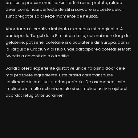
prajiturile precum mousse-uri, torturi reinerpretate, rulade
devin combinatii perfecte de stil si savoare si aceste delicii
sunt pregatite sa creeze momente de neuitat.
Abordarea ei creativa imbinata experienta si imaginatia. A
participat la Targul de la Rimini, din Italia, cel mai mare targ de
gelaterie, patiserie, cofetarie si ciocolaterie din Europa, dar si
la Targul de Craciun Alai Hub unde participarea cofetariei Moft
Sweets a devenit deja o traditie.
Sandra ofera experiente gustative unice, folosind doar cele
mai prospete ingrediente. Este artista care transpune
sentimente in prajituri si torturi perfecte. De asemenea, este
implicata in multe actiuni sociale si se implica activ in ajutorul
acordat refugiatilor ucraineni.
FOLLOW ME