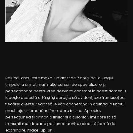
Raluca Lascu
Raluca Lascu este make-up artist de 7 ani şi de-a lungul
timpului a urmat mai multe cursuri de specializare şi
perfecţionare pentru a se dezvolta constant în acest domeniu.
Iubeşte această artă şi îşi doreşte să evidenţieze frumuseţea
fiecărei cliente. “Ador să le văd cochetând în oglindă la finalul
machiajului, emanând încredere în sine. Apreciez
perfecţiunea şi armonia liniilor şi a culorilor. Îmi doresc să
transmit mai departe pasiunea pentru această formă de
exprimare, make-up-ul”.