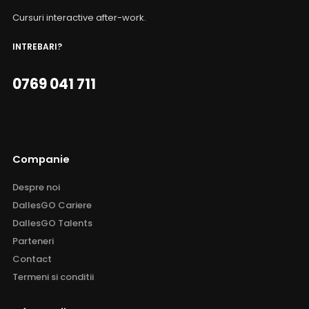
Cursuri interactive after-work.
INTREBARI?
0769 041 711
Companie
Despre noi
DallesGO Cariere
DallesGO Talents
Parteneri
Contact
Termeni si conditii