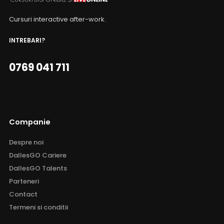
Cursuri interactive after-work.
INTREBARI?
0769 041 711
Companie
Despre noi
DallesGO Cariere
DallesGO Talents
Parteneri
Contact
Termeni si conditii