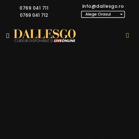
info@dallesgo.ro
0769 041 711
0769 041 712
Raluca Filip
Raluca Filip are 35 de ani si este absolventa facultatii tehnice
de inginerie. Pasiunea pentru detalii si pentru frumos a facut-
o sa se specializeze in Design Interior. De 13 ani conduce un
birou de proiectare si design, unde provocarile preferate
sunt acelea de a gasi formula perfecta intre creativitate si
functionalitate. “Imi place sa lucrez cu spatii diferite, nevoi
diferite, cu personalitati diferite si sa creez povesti unice. In
toate actiunile mele caut sa aplic si sa gasesc noi sensuri