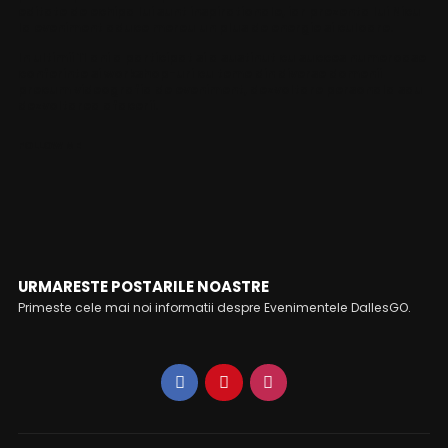
editate de echipa lui sunt inspirationale, iar prezenta lui Nicu
la eveniment aduce mereu un plus de energie si culoare.
In ultimii 11 ani a participat si a sustinut cu succes numeroase
conferinte si workshop-uri cu teme din diverse domenii
precum videografia de eveniment, dezvoltare personala sau
dezvoltarea afacerii.
FOLLOW ME
URMARESTE POSTARILE NOASTRE
Primeste cele mai noi informatii despre Evenimentele DallesGO.