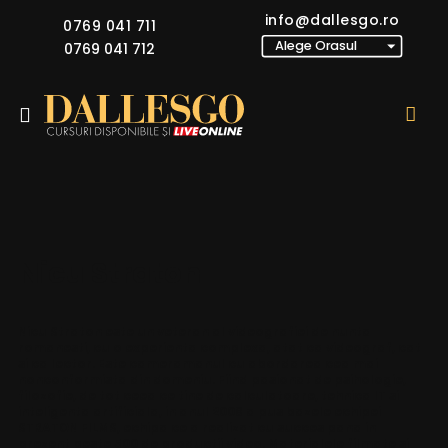
info@dallesgo.ro
0769 041 711
0769 041 712
Nicu Straton
Nicu Straton este un veteran al videografiei de nunta
romanesti, cu o experienta complexa, atat ca videograf, cat
si ca lector. Este cameramanul cu abordarea cea mai
nonconformista din domeniu. Fiind pasionat de psihologie,
filozofie, de tot ceea ce tine de calculatoare, tehnica IT si
inteligenta artificiala, in anul 2008 a pus bazele echipei
STRATON FILMS, echipa ce a realizat cu succes pana in
prezent peste 500 de productii video. Materialele filmate si