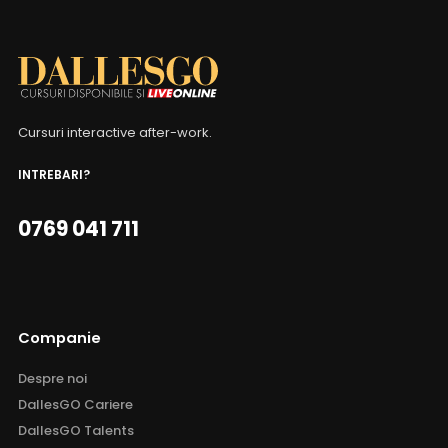
Cursuri interactive after-work.
INTREBARI?
0769 041 711
Companie
Despre noi
DallesGO Cariere
DallesGO Talents