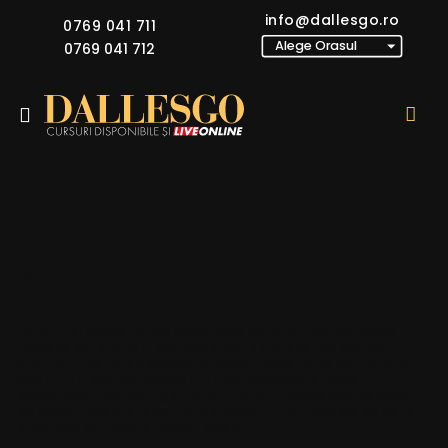
info@dallesgo.ro
0769 041 711
0769 041 712
Monica Jitariuc
Este un profesionist cu experienta variata in comunicare,
lucrand de-a lungul carierei ei de 15 ani, atat de partea
clientului, cat si a agentiei. A inceput facand PR institutional in
cadrul Ministerului Apararii Nationale. Apoi, a lucrat in
advertising, marketing si PR. A infiintat in 2010 departamentul
de social media al agentiei MSLGROUP The Practice, pe care l-
a condus ca Head of Social Media.