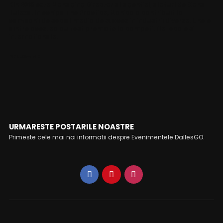
Din 2013 este Managing Director al agentiei, alaturi de Oana
Bulexa. In echipa The Practice, Monica a contribuit la
campanii de social media de succes in industrii diverse. Unele
dintre acestea au fost premiate la competitiile locale si
internationale.
FOLLOW ME
URMARESTE POSTARILE NOASTRE
Primeste cele mai noi informatii despre Evenimentele DallesGO.