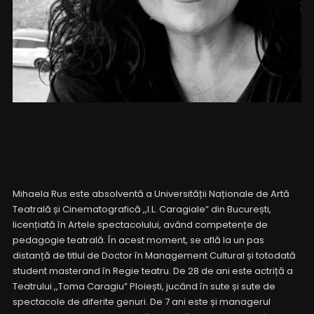
Mihaela Rus
Mihaela Rus este absolventă a Universității Naționale de Artă
Teatrală și Cinematografică ,,I.L. Caragiale” din București,
licențiată în Artele spectacolului, având competențe de
pedagogie teatrală. În acest moment, se află la un pas
distanță de titlul de Doctor în Management Cultural și totodată
student masterand în Regie teatru. De 28 de ani este actriță a
Teatrului ,,Toma Caragiu” Ploiești, jucând în sute și sute de
spectacole de diferite genuri. De 7 ani este și managerul