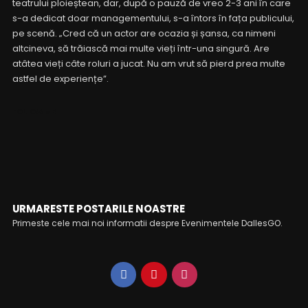
teatrului ploieștean, dar, după o pauză de vreo 2-3 ani în care
s-a dedicat doar managementului, s-a întors în fața publicului,
pe scenă. „Cred că un actor are ocazia și șansa, ca nimeni
altcineva, să trăiască mai multe vieți într-una singură. Are
atâtea vieți câte roluri a jucat. Nu am vrut să pierd prea multe
astfel de experiențe”.
FOLLOW ME
URMARESTE POSTARILE NOASTRE
Primeste cele mai noi informatii despre Evenimentele DallesGO.