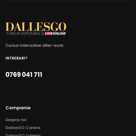
Cursuri interactive after-work.
INTREBARI?
0769 041 711
Companie
Despre noi
DallesGO Cariere
DallesGO Talents