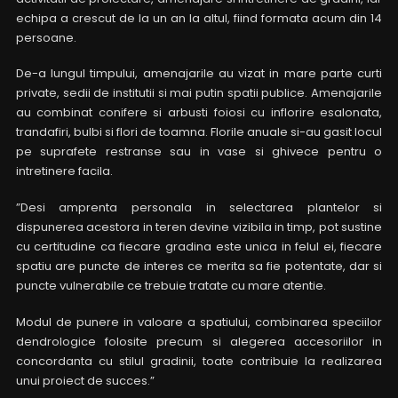
echipa a crescut de la un an la altul, fiind formata acum din 14
persoane.
De-a lungul timpului, amenajarile au vizat in mare parte curti
private, sedii de institutii si mai putin spatii publice. Amenajarile
au combinat conifere si arbusti foiosi cu inflorire esalonata,
trandafiri, bulbi si flori de toamna. Florile anuale si-au gasit locul
pe suprafete restranse sau in vase si ghivece pentru o
intretinere facila.
”Desi amprenta personala in selectarea plantelor si
dispunerea acestora in teren devine vizibila in timp, pot sustine
cu certitudine ca fiecare gradina este unica in felul ei, fiecare
spatiu are puncte de interes ce merita sa fie potentate, dar si
puncte vulnerabile ce trebuie tratate cu mare atentie.
Modul de punere in valoare a spatiului, combinarea speciilor
dendrologice folosite precum si alegerea accesoriilor in
concordanta cu stilul gradinii, toate contribuie la realizarea
unui proiect de succes.”