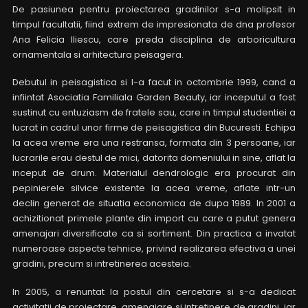
De pasiunea pentru proiectarea gradinilor s-a molipsit in
timpul facultatii, fiind extrem de impresionata de dna profesor
Ana Felicia Iliescu, care preda disciplina de arboricultura
ornamentala si arhitectura peisagera.
Debutul in peisagistica si l-a facut in octombrie 1999, cand a
infiintat Asociatia Familiala Garden Beauty, iar inceputul a fost
sustinut cu entuziasm de fratele sau, care in timpul studentiei a
lucrat in cadrul unor firme de peisagistica din Bucuresti. Echipa
la acea vreme era una restransa, formata din 3 persoane, iar
lucrarile erau destul de mici, datorita domeniului in sine, aflat la
inceput de drum. Materialul dendrologic era procurat din
pepinierele silvice existente la acea vreme, aflate intr-un
declin generat de situatia economica de dupa 1989. In 2001 a
achizitionat primele plante din import cu care a putut genera
amenajari diversificate ca si sortiment. Din practica a invatat
numeroase aspecte tehnice, privind realizarea efectiva a unei
gradini, precum si intretinerea acesteia.
In 2005, a renuntat la postul din cercetare si s-a dedicat
activitatii de proiectare, amenajare si intretinere de gradini, iar