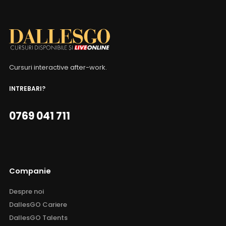
Cursuri interactive after-work.
INTREBARI?
0769 041 711
Companie
Despre noi
DallesGO Cariere
DallesGO Talents