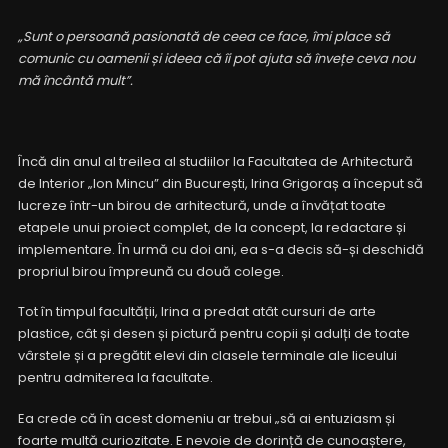
„Sunt o persoană pasionată de ceea ce face, îmi place să
comunic cu oamenii și ideea că îi pot ajuta să învețe ceva nou
mă încântă mult”.
Încă din anul al treilea al studiilor la Facultatea de Arhitectură
de Interior „Ion Mincu” din București, Irina Grigoraș a început să
lucreze într-un birou de arhitectură, unde a învățat toate
etapele unui proiect complet, de la concept, la redactare și
implementare. În urmă cu doi ani, ea s-a decis să-și deschidă
propriul birou împreună cu două colege.
Tot în timpul facultății, Irina a predat atât cursuri de arte
plastice, cât și desen și pictură pentru copii și adulți de toate
vârstele și a pregătit elevi din clasele terminale ale liceului
pentru admiterea la facultate.
Ea crede că în acest domeniu ar trebui „să ai entuziasm și
foarte multă curiozitate. E nevoie de dorință de cunoaștere,