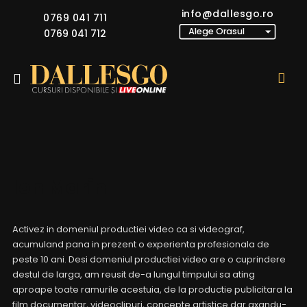
info@dallesgo.ro
0769 041 711
0769 041 712
Ion Marin
Activez in domeniul productiei video ca si videograf,
acumuland pana in prezent o experienta profesionala de
peste 10 ani. Desi domeniul productiei video are o cuprindere
destul de larga, am reusit de-a lungul timpului sa ating
aproape toate ramurile acestuia, de la productie publicitara la
film documentar, videoclipuri, concepte artistice dar axandu-