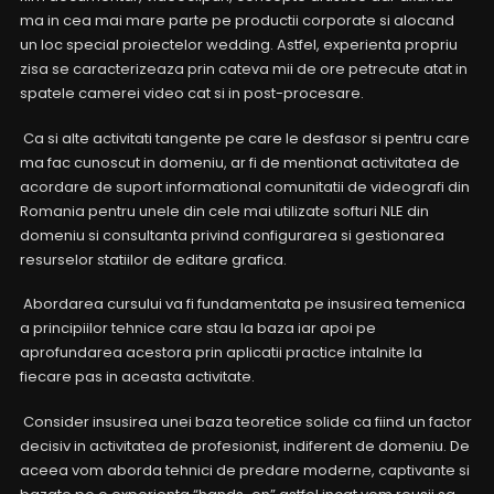
ma in cea mai mare parte pe productii corporate si alocand
un loc special proiectelor wedding. Astfel, experienta propriu
zisa se caracterizeaza prin cateva mii de ore petrecute atat in
spatele camerei video cat si in post-procesare.
Ca si alte activitati tangente pe care le desfasor si pentru care
ma fac cunoscut in domeniu, ar fi de mentionat activitatea de
acordare de suport informational comunitatii de videografi din
Romania pentru unele din cele mai utilizate softuri NLE din
domeniu si consultanta privind configurarea si gestionarea
resurselor statiilor de editare grafica.
Abordarea cursului va fi fundamentata pe insusirea temenica
a principiilor tehnice care stau la baza iar apoi pe
aprofundarea acestora prin aplicatii practice intalnite la
fiecare pas in aceasta activitate.
Consider insusirea unei baza teoretice solide ca fiind un factor
decisiv in activitatea de profesionist, indiferent de domeniu. De
aceea vom aborda tehnici de predare moderne, captivante si