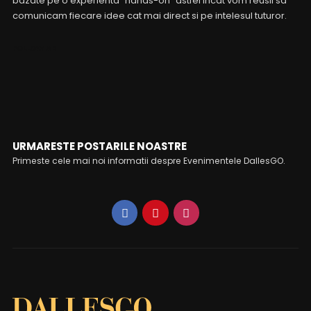
bazate pe o experienta “hands-on” astfel incat vom reusii sa
comunicam fiecare idee cat mai direct si pe intelesul tuturor.
FOLLOW ME
URMARESTE POSTARILE NOASTRE
Primeste cele mai noi informatii despre Evenimentele DallesGO.