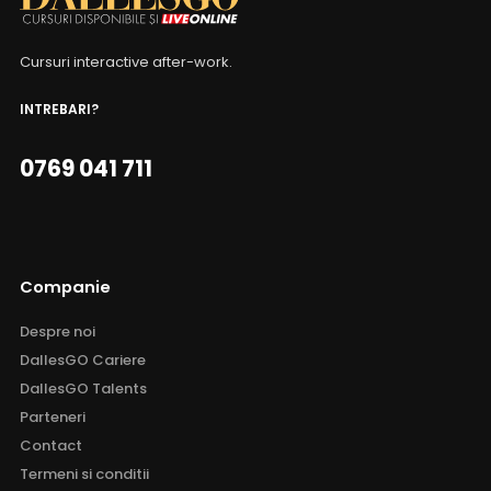
Cursuri interactive after-work.
INTREBARI?
0769 041 711
Companie
Despre noi
DallesGO Cariere
DallesGO Talents
Parteneri
Contact
Termeni si conditii