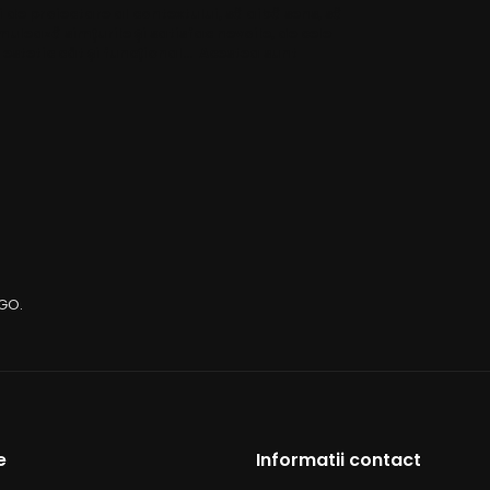
de proiectare al contextului, să aibă sens, să
mulează simțurile și satisfac nevoile, de cele
 estetic cât și funcțional… Acestea sunt
sGO.
e
Informatii contact