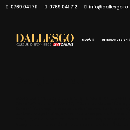
0769 041 711
0769 041 712
info@dallesgo.ro
MODĂ
INTERIOR DESIGN
Georgiana Tatu
Georgieana Tatu este designer și fondator BELLSOPHI Inter
Filozofie în cadrul Universității “Dunarea de Jos” /Galați 
Șerban”/București, a ales să se dedice marii sale pasiuni, 
schimba viața în bine, crede. “Pasiunea pentru frumos ș
emoțiile, mi-a preocupat parcursul educațional și continui
Designul de interior rămâne pentru mine o formă de respec