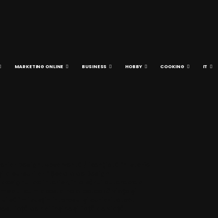
MARKETING ONLINE
BUSINESS
HOBBY
COOKING
IT
ior Design. Absolventă /licențiată în Istorie–
și a cursurilor “ Școala de Design
designul de interior, în a cărui putere de a
i modul cum acesta ne afectează viața și
 să îmi susțin interesul și curiozitatea.
t față de noi înșine și față de viață.