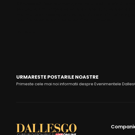
Gândesc că fiecare amenajare trebuie să fie loială temei 
se bucure. Ambianțele pe care le prefer sunt cele care sti
mai multe ori neconștientizate, atât de ordin psihologic,
locurile pe care le apreciez ca fiind frumoase.”
FOLLOW ME
URMARESTE POSTARILE NOASTRE
Primeste cele mai noi informatii despre Evenimentele Dalle
Compani