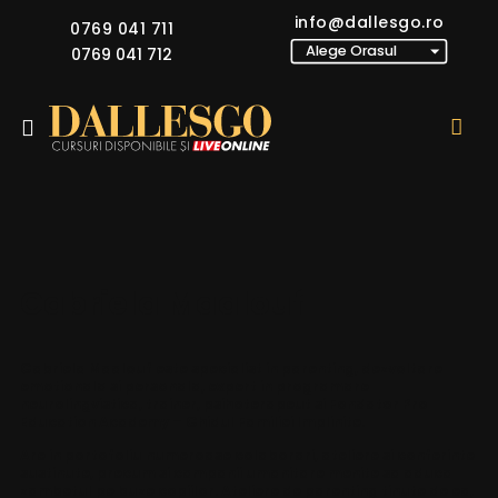
info@dallesgo.ro
0769 041 711
0769 041 712
Gabriela Maalouf
Gabriela Maalouf este specialist in parenting, dezvoltare
emotionala si personala, expert in programare
neurolingvistica, trainer, psihoterapeut si Fondator Pro
Education Academy – Ghidul Familiei Implinite.
Are in portofoliu numeroase colaborari, ateliere si conferinte
sustinute, precum si campanii umanitare menite sa aduca
zambetul pe buze copiilor. Ateliere de parenting tinute de ea,