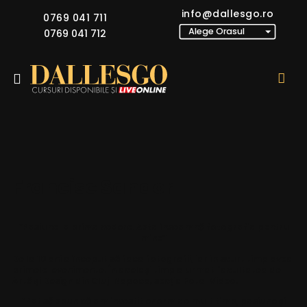
info@dallesgo.ro
0769 041 711
0769 041 712
Francisc Sandor
“Pasiune la prima vedere. Asta înseamnă fotografia pentru
mine”
De la 10 ani a început să faca fotografii, iar în scurt timp avea
primele evenimente. În același timp a urmat facultatea de
Artă și Design din Cluj-Napoca, secția Foto-Video.
“Pot să spun că am investit enorm de mult timp, pasiune și