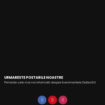
dedicare încât să pot ajunge la THE FRANCISC, brandul meu
de suflet. Sunt zeci de mii de ore lucrate. Experiențe de toate
felurile, oameni diverși, milioane de zâmbete create de mine.
Dispun de o tranziție între a fi extrem de spontan și versatil în
ceea ce însemn eu ca personalitate, imagine, stil, social
media, și iubesc enorm asta. “
Marile provocări au venit atunci când a colaborat cu
branduri precum A’List Magazin by Andreea Esca sau chiar
recent Iulius Mall, unde deja cerințele se schimbă.
FOLLOW ME
URMARESTE POSTARILE NOASTRE
Primeste cele mai noi informatii despre Evenimentele DallesGO.