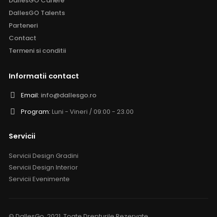
DallesGO Cariere
DallesGO Talents
Parteneri
Contact
Termeni si conditii
Informatii contact
Email:
info@dallesgo.ro
Program:
Luni - Vineri / 09:00 - 23.00
Servicii
Servicii Design Gradini
Servicii Design Interior
Servicii Evenimente
© DallesGo. 2021. Toate Drepturile Rezervate