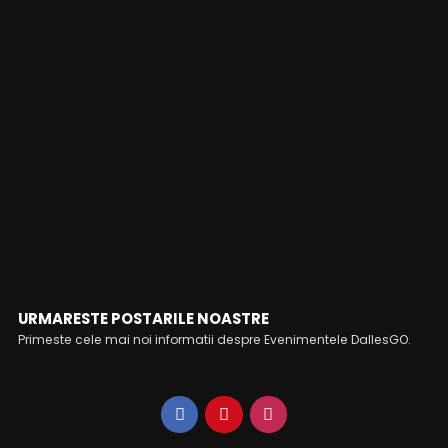
Este de parere ca oamenii au mereu de spus o poveste, iar,
daca te uiti mai atent, ii poti descoperi asa cum sunt, cum si
de ce gandesc intr-un anumit fel, ce nevoi au si ii poti ajuta sa
isi descopere valorile.
Impreuna cu Florin, cursantii vor parcurge un drum cel putin
interesant prin lumea fotografiei, a motivatiei constante
necesare pentru a persista in acest domeniu si vor cunoaste
varietatea tehnicilor de imagine care sustin fotografia de
calitate.
FOLLOW ME
URMARESTE POSTARILE NOASTRE
Primeste cele mai noi informatii despre Evenimentele DallesGO.