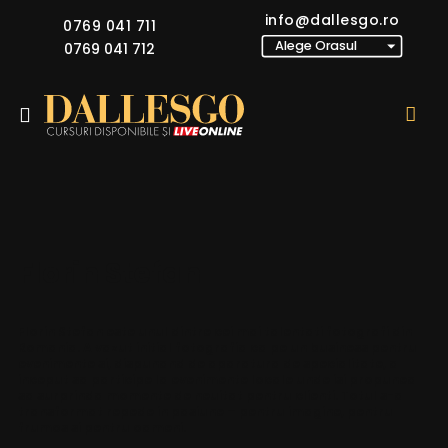
info@dallesgo.ro
0769 041 711
0769 041 712
Florin Stefan
Florin Stefan este unul dintre cei mai talentati fotografi din
Romania. A vazut initial fotografia ca pe un business pentru
evenimente si, dispunand de aparatura de specialitate, a
inceput sa participe la evenimente locale unde isi propunea
sa surprinda momente de neuitat pentru clienti. Totul s-a
transformat repede in pasiune – pentru imagine, pentru
frumos si pentru oameni.