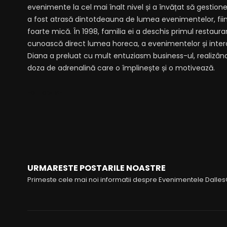
evenimente la cel mai înalt nivel și a învățat să gestione
a fost atrasă dintotdeauna de lumea evenimentelor, fiin
foarte mică. În 1998, familia ei a deschis primul restaur
cunoască direct lumea horeca, a evenimentelor și interac
Diana a preluat cu mult entuziasm business-ul, realizând 
doza de adrenalină care o împlinește și o motivează.
FOLLOW ME
URMARESTE POSTARILE NOASTRE
Primeste cele mai noi informatii despre Evenimentele Dalle