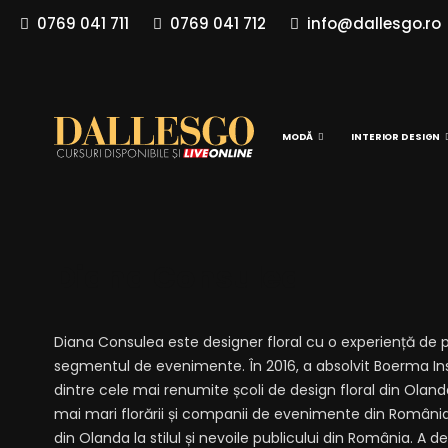
0769 041 711
0769 041 712
info@dallesgo.ro
MODĂ
INTERIOR DESIGN
Diana Consulea
Diana Consulea este designer floral cu o experiență de 
segmentul de evenimente. În 2016, a absolvit Boerma Inst
dintre cele mai renumite școli de design floral din Oland
mai mari florării și companii de evenimente din Români
din Olanda la stilul și nevoile publicului din România. A 