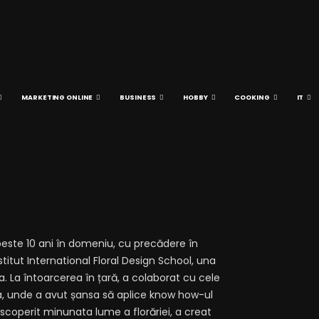
MARKETING ONLINE
BUSINESS
HOBBY
COOKING
IT
peste 10 ani în domeniu, cu precădere în
itut International Floral Design School, una
a. La întoarcerea în țară, a colaborat cu cele
a, unde a avut șansa să aplice know how-ul
descoperit minunata lume a florăriei, a creat