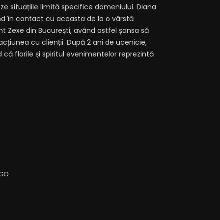
ze situațiile limită specifice domeniului. Diana
d în contact cu aceasta de la o vârstă
ant Zexe din București, având astfel șansa să
țiunea cu clienții. După 2 ani de ucenicie,
că florile și spiritul evenimentelor reprezintă
sGO.