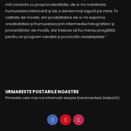
mă conecta cu propria identitate, de a-mi manifesta
frumusețea interioară și de a deveni mai sigură pe mine. În
calitate de model, am posibilitatea de a-mi exprima
creativitatea și frumusețea prin intermediul fotografiilor și
prezentărilor de modă, dar trebuie să fiu mereu pregătită
pentru un program variabil și provocări neașteptate.”
FOLLOW ME
URMARESTE POSTARILE NOASTRE
Primeste cele mai noi informatii despre Evenimentele DallesGO.