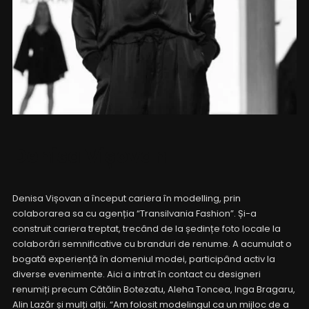
Denisa Vișovan
Denisa Vișovan a început cariera în modelling, prin
colaborarea sa cu agenția “Transilvania Fashion”. Și-a
construit cariera treptat, trecând de la ședințe foto locale la
colaborări semnificative cu branduri de renume. A acumulat o
bogată experiență în domeniul modei, participând activ la
diverse evenimente. Aici a intrat în contact cu designeri
renumiți precum Cătălin Botezatu, Aleha Toncea, Inga Bragaru,
Alin Lazăr și mulți alții. “Am folosit modelingul ca un mijloc de a